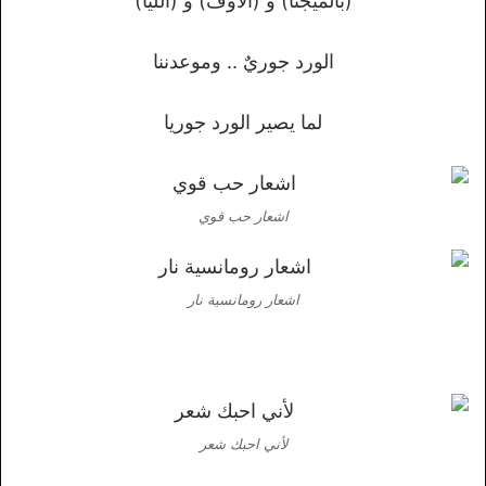
(بالميجنا) و (الأوف) و (الليا)
الورد جوريٌ .. وموعدننا
لما يصير الورد جوريا
اشعار حب قوي
اشعار رومانسية نار
لأني احبك شعر