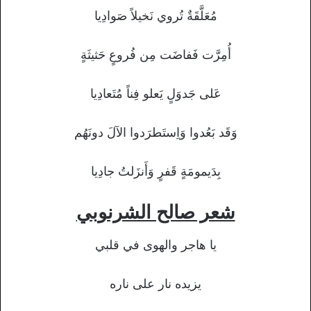
مُعَلَّقَةٌ تُروي نَخيلاً صَوادِيا
أُمِرَّت فَفاضَت مِن فُروعٍ حَثيثَةٍ
عَلى جَدوَلٍ يَعلو فِناً مُتَعادِيا
وَقَد بَعُدوا وَاِستَطرَدوا الآلَ دونَهُم
بِدَيمومَةٍ قَفرٍ وَأَنزَلتُ جادِيا
شعر صالح الشرنوبي
يا هاجر والهوى في قلبي
يزيده نار على ناره