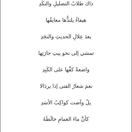
ذاك طلابُ التضليلِ والنكَدِ
هيفاءُ يلتذُّها معانِقُها
بعدَ عِلالِ الحديثِ والنجَدِ
تمشي إلى نحو بيتِ جارَتِها
واضعةً كفَّها على الكَبِدِ
نعمَ شعارُ الفتى إذا بردَالا
يلُ وآضت كواكِبُ الأسَدِ
كأنَّ ماءَ الغمامِ خالَطَهُ