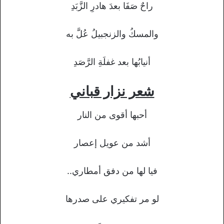
راحٌ صَفَا بعدَ هادرِ الزَّبَدِ
والمسكُ والزنجبيلُ عُلَّ به
أنيابُها بعد غفلَةِ الرَّصَدِ
شعر نزار قباني
أحبها أقوى من النار
أشد من عويل إعصار
فيا لها من دفق أمطاري..
لو مر تفكيري على صدرها