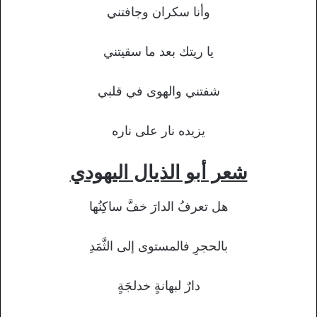
وأنا سكران وجافتني
يا ريتك بعد ما سقيتني
شفتني والهوى في قلبي
يزيده نار على ناره
شعر أبو الذيال اليهودي
هل تعرفُ الدارَ خفَّ ساكِنُها
بالحجرِ فالمستوى إلى الثَّمَدِ
دارٌ لبهانةٍ خدلجَةٍ