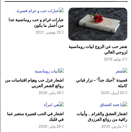
عبارات غرام و حب رومانسية جدا
من أجمل ما يكون
25 نوفمبر، 2021
شعر حب عن الزوج ابيات رومانسية
لزوجي الغالي
3 يوليو، 2019
قصيدة “أحبك جداً” – نزار قباني
اشعار غزل حب وهيام اقتباسات من
كاملة
روائع الشعر العربي
30 أبريل، 2025
28 يناير، 2020
اشعار العشق والغرام .. وأبيات
اشعار في الحب قصيرة ستعبر عما
راقية من روائع الفرزدق
في قلبك
7 مارس، 2020
26 يناير، 2020