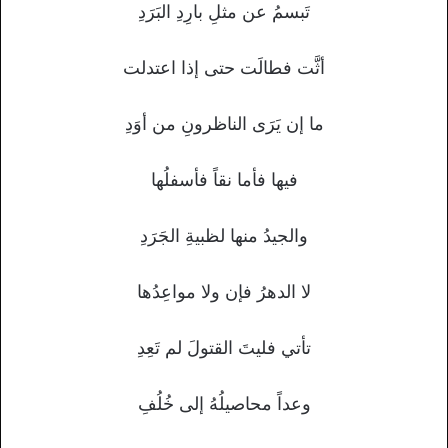
تَبسمُ عن مثلِ بارِدِ البَرَدِ
أثَّت فطالَت حتى إذا اعتدلت
ما إن يَرَى الناظرونِ من أوَدِ
فيها فأما نقاً فأسفلُها
والجيدُ منها لظبيةِ الجَرَدِ
لا الدهرُ فإن ولا مواعِدُها
تأتي فليتَ القتولَ لم تَعِدِ
وعداً محاصيلُهُ إلى خُلُفِ