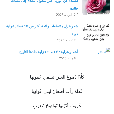
قصيدة عن الورد : حين يتحول الشذى إلى كلمات
خالدة
12 أبريل، 2026
شعر غزل مقتطفات رائعة أكثر من 10 قصائد غزلية
قوية
17 يونيو، 2025
أشعار غزلية : 8 قصائد غزلية خلدها التاريخ
8 مايو، 2025
كَأَنَّ دُموعَ العَينِ تَسقي جُفونَها
غَداةَ رَأَت أَظعانَ لَيلى غَوادِيا
غُروبٌ أَثَرَّتها نَواضِحُ مُغرَبٍ