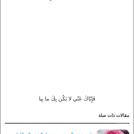
فَإِيّاكَ عَنّي لا يَكُن بِكَ ما بِيا
مقالات ذات صلة