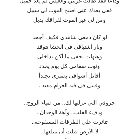
وداعا فقد طالت غربتي والعيش لم يعد جميل
ففي بعدك عني اصبح الموت لي سبيل
ومن لي غير الموت لفراقك بديل
لو كان دمعى شاهدى فكيف أجحد
ونار اشتياقى فى الحشا تتوقد
وهيهات يخفى ما أكن بداخلى
وثوب سقامي كل يوم يجدد
أقاتل أشواقى بصبرى تجلداً
وقلبى فى قيد الغرام مقيد .
حروفي التي غزلتها لك.. من ضياء الروح..
ودفء القلب.. وآهة الوجدان..
تناثرت على الطرقات المسفوحة..
لا الأرض قبلت أن تبتلعها..