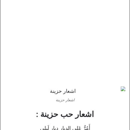
اشعار حزينة
اشعار حب حزينة :
أَمُرُّ عَلى الدِيارِ دِيارِ لَيلى