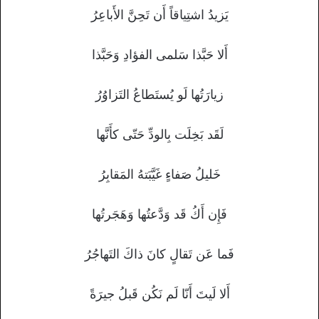
يَزيدُ اشتِياقاً أَن تَحِنَّ الأَباعِرُ
أَلا حَبَّذا سَلمى الفؤادِ وَحَبَّذا
زيارَتُها لَو يُستَطاعُ التَزاوُرُ
لَقَد بَخِلَت بِالودِّ حَتّى كأَنَّها
خَليلُ صَفاءٍ غَيَّبَتهُ المَقابِرُ
فَإِن أَكُ قَد وَدَّعتُها وَهَجَرتُها
فَما عَن تَقالٍ كانَ ذاكَ التَهاجُرُ
أَلا لَيتَ أَنّا لَم نَكُن قَبلُ جيرَةً