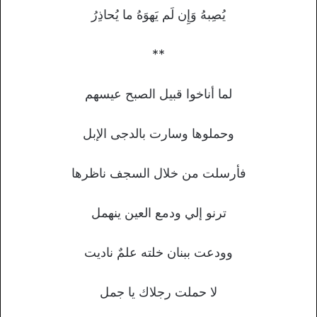
يُصِبهُ وَإِن لَم يَهوَهُ ما يُحاذِرُ
**
لما أناخوا قبيل الصبح عيسهم
وحملوها وسارت بالدجى الإبل
فأرسلت من خلال السجف ناظرها
ترنو إلي ودمع العين ينهمل
وودعت ببنان خلته علمٌ ناديت
لا حملت رجلاك يا جمل