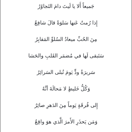
جَميعاً أَلا يا لَيتَ دامَ التَجاوُرُ
إِذا رُمتُ عَنها سَلوَةً قالَ شافِعٌ
مِنَ الحُبِّ ميعادُ السُلوِّ المَقابِرُ
سَتَبقى لَها في مُضمَر القَلبِ والحَشا
سَريرَةُ ودٍّ يَومَ تُبلى السَرائِرُ
وَكُلُّ خَليطٍ لا مَحالَةَ أنَّهُ
إِلى فُرقَةٍ يَوماً مِنَ الدَهرِ صائِرُ
وَمَن يَحذَرِ الأَمرَ الَّذي هوَ واقِعٌ