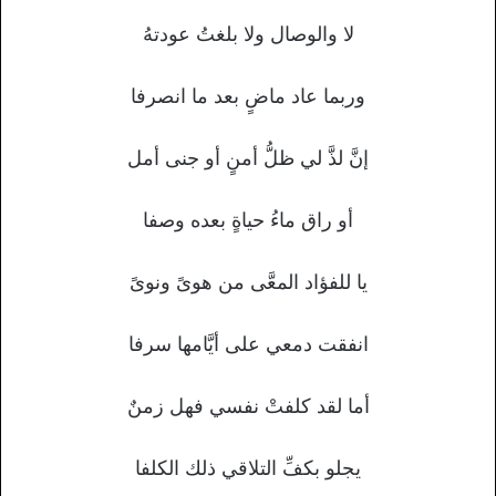
لا والوصال ولا بلغتُ عودتهُ
وربما عاد ماضٍ بعد ما انصرفا
إنَّ لذَّ لي ظلُّ أمنٍ أو جنى أمل
أو راق ماءُ حياةٍ بعده وصفا
يا للفؤاد المعَّى من هوىً ونوىً
انفقت دمعي على أيَّامها سرفا
أما لقد كلفتْ نفسي فهل زمنٌ
يجلو بكفِّ التلاقي ذلك الكلفا