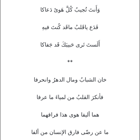
وَأَنتَ تُجيبُ كُلَّ هَوىً دَعاكا
فَدَع ياقَلبُ ماقَد كُنتَ فيهِ
أَلَستَ تَرى حَبيبَكَ قَد جَفاكا
**
خان الشبابُ ومال الدهرُ وانحرفا
فأنكرَ القلبُ من لمياءَ ما عرفا
هما أليفا هوى هذا فراقهما
ما عن رضّى فارق الإنسان من ألفا