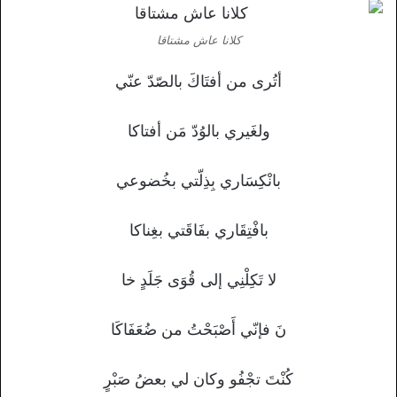
كلانا عاش مشتاقا
أتُرى من أفتَاكَ بالصّدّ عنّي
ولغَيري بالوُدّ مَن أفتاكا
بانْكِسَاري بِذِلّتي بخُضوعي
بافْتِقَاري بفَاقَتي بغِناكا
لا تَكِلْنِي إلى قُوَى جَلَدٍ خا
نَ فإنّي أَصْبَحْتُ من ضُعَفَاكَا
كُنْتَ تجْفُو وكان لي بعضُ صَبْرٍ