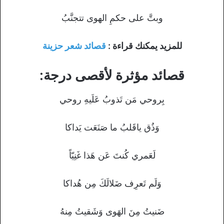
وبتَّ على حكمِ الهوى تتجنَّبُ
للمزيد يمكنك قراءة :
قصائد شعر حزينة
قصائد مؤثرة لأقصى درجة:
بِروحي مَن تَذوبُ عَلَيهِ روحي
وَذُق ياقَلبُ ما صَنَعَت يَداكا
لَعَمري كُنتَ عَن هَذا غَنِيّاً
وَلَم تَعرِف ضَلالَكَ مِن هُداكا
ضَنيتُ مِنَ الهَوى وَشَقيتُ مِنهُ