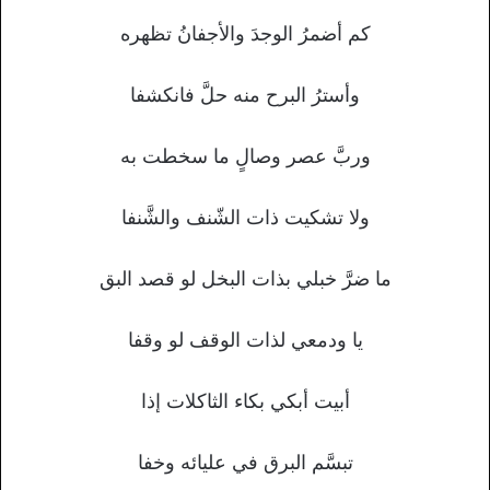
كم أضمرُ الوجدَ والأجفانُ تظهره
وأسترُ البرح منه حلَّ فانكشفا
وربَّ عصر وصالٍ ما سخطت به
ولا تشكيت ذات الشّنف والشَّنفا
ما ضرَّ خبلي بذات البخل لو قصد البق
يا ودمعي لذات الوقف لو وقفا
أبيت أبكي بكاء الثاكلات إذا
تبسَّم البرق في عليائه وخفا