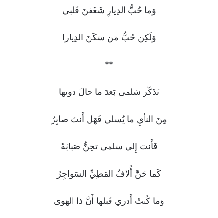
وَما حُبُّ الدِيارِ شَغَفنَ قَلبي
وَلَكِن حُبُّ مَن سَكَنَ الدِيارا
**
تَذَكّر سَلمى بَعدَ ما حالَ دونها
مِنَ النأيِ ما يُسلي فَهَل أَنتَ صابِرُ
فَأَنتَ إِلى سَلمى تحِنُّ صَبابَةً
كَما حَنَّ أُلافُ المَطِيِّ السَواجِرُ
وَما كُنتُ أَدري قَبلها أَنَّ ذا الهَوى