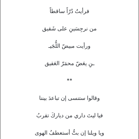
فرأيتُ دُرّاً ساقطاً
من نرجِسَينِ على شَقيق
ورأيت مبيضّ اللُّجَيـ
ـنِ يعَضّ محمَرّ العَقيق
**
وقالوا ستنسى إن تباعدَ بيننا
فيا ليتَ داري من دياركَ تقربُ
ويا ويلنا إن بتُّ أستعطفُ الهوى