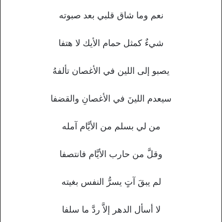
نعم وما شاق قلبي بعد صبوته
شيءٌ كمثل حمام الأيك لا هتفا
يصبو إلى اللين في الأغصان تألفهُ
سيعدم اللينَ في الأغصانِ والقضفا
من لي بسلم من الأيَّام آمله
وقلَّ من حارب الأيَّام فانتصفا
لم يبقَ آتٍ يسرُّ النفس بغيته
لا أسأل الدهر إلاَّ ردَّ ما سلفا