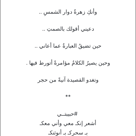
وأنكِ زهرةُ دوار الشمسِ ..
دعيني أقولك بالصمتِ ..
حين تضيقُ العبارةُ عما أعاني ..
وحين يصيرُ الكلامُ مؤامرةً أتورط فيها .
وتغدو القصيدة آنيةً من حجر
**
#حبيبتــي
أشعر إنكـ معي وأني معكـ
بـ سحركـ بـ أنوثنكـ