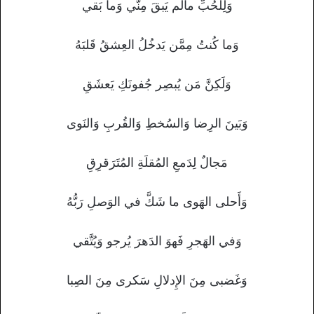
وَلِلحُبِّ مالَم يَبقَ مِنّي وَما بَقي
وَما كُنتُ مِمَّن يَدخُلُ العِشقُ قَلبَهُ
وَلَكِنَّ مَن يُبصِر جُفونَكِ يَعشَقِ
وَبَينَ الرِضا وَالسُخطِ وَالقُربِ وَالنَوى
مَجالٌ لِدَمعِ المُقلَةِ المُتَرَقرِقِ
وَأَحلى الهَوى ما شَكَّ في الوَصلِ رَبُّهُ
وَفي الهَجرِ فَهوَ الدَهرَ يُرجو وَيُتَّقي
وَغَضبى مِنَ الإِدلالِ سَكرى مِنَ الصِبا