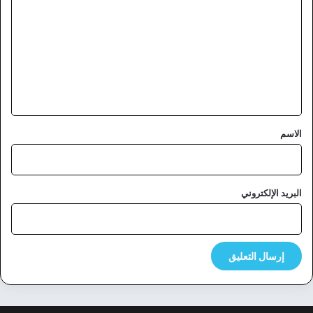
ل
ت
ع
ل
ي
ق
*
الاسم
البريد الإلكتروني