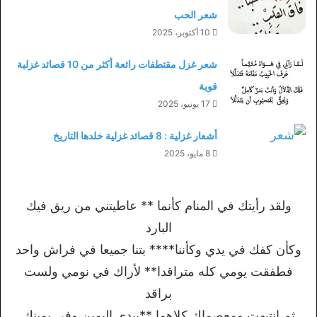
شعر الحب
10 أكتوبر، 2025
شعر غزل مقتطفات رائعة أكثر من 10 قصائد غزلية
قوية
17 يونيو، 2025
أشعار غزلية : 8 قصائد غزلية خلدها التاريخ
8 مايو، 2025
ولقد رأيتك في المنام كأنما ** عاطيتني من ريق فيك
البارد
وكأن كفك في يدي وكأننا**** بتنا جميعا في فراش واحد
فطفقت يومي كله متراقدا** لأراك في نومي ولست
براقد
ثم انتبهت ومعصماك كلاهما **بيدي اليمين وفي يمينك