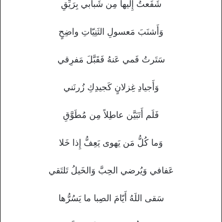
شَفَعتُ إِلَيها مِن شَبابي بِرَيِّقِ
وَأَشنَبَ مَعسولِ الثَنِيّاتِ واضِحٍ
سَتَرتُ فَمي عَنهُ فَقَبَّلَ مَفرِقي
وَأَجيادِ غِزلانٍ كَجيدِكِ زُرنَني
فَلَم أَتَبَيَّن عاطِلاً مِن مُطَوَّقِ
وَما كُلُّ مَن يَهوى يَعِفُّ إِذا خَلا
عَفافي وَيُرضي الحِبَّ وَالخَيلُ تَلتَقي
سَقى اللَهُ أَيّامَ الصِبا ما يَسُرُّها