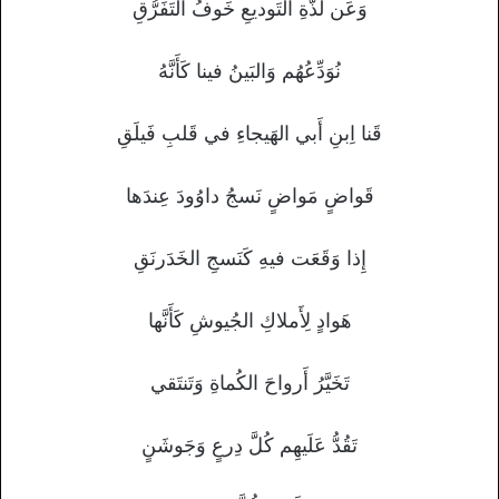
وَعَن لَذَّةِ التَوديعِ خَوفُ التَفَرُّقِ
نُوَدِّعُهُم وَالبَينُ فينا كَأَنَّهُ
قَنا اِبنِ أَبي الهَيجاءِ في قَلبِ فَيلَقِ
قَواضٍ مَواضٍ نَسجُ داوُودَ عِندَها
إِذا وَقَعَت فيهِ كَنَسجِ الخَدَرنَقِ
هَوادٍ لِأَملاكِ الجُيوشِ كَأَنَّها
تَخَيَّرُ أَرواحَ الكُماةِ وَتَنتَقي
تَقُدُّ عَلَيهِم كُلَّ دِرعٍ وَجَوشَنٍ