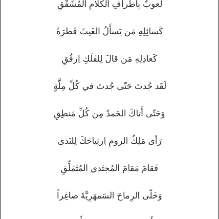
لَعوبٌ بِأَطرافِ الكَلامِ المُشَقَّقِ
كَسائِلِهِ مَن يَسأَلُ الغَيثَ قَطرَةً
كَعاذِلِهِ مَن قالَ لِلفَلَكِ اِرفُقِ
لَقَد جُدتَ حَتّى جُدتَ في كُلِّ مِلَّةٍ
وَحَتّى أَتاكَ الحَمدُ مِن كُلِّ مَنطِقِ
رَأى مَلِكُ الرومِ اِرتِياحَكَ لِلنَدى
فَقامَ مَقامَ المُجتَدي المُتَمَلِّقِ
وَخَلّى الرِماحَ السَمهَرِيَّةَ صاغِراً