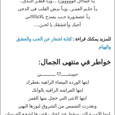
يـا جمااال الووووورد …ويـآ قطـر النـدى..
يـآ حلـم العمـر…ويـآ نبـض القلب فى الدجى
يـآ عصفـورة حـب يصدح بالاغااااانى
أحبك وأعشقك يا لحـن….
للمزيد يمكنك قراءة :
كتابة اشعار عن الحب والعشق
والهيام
خواطر في منتهى الجمال:
حبيبـتــــــ♡ ـــــــــــي
ايتها الورده البيضاء الزاهيه بعطرك
ايتها الفراشه الراقيه بالوانك
ايتها الانثى التي خجل منها القمر
ونعذرت الشمس من الشروق لنورها البهي
ايتها الاميرة التي سقط عند اعتاب قصرها اشجع الفرسان