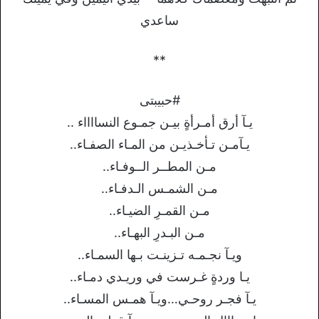
ساعدي
**
#حبيبتى
يـآ أرق أمـرأةٍ بيـن جمـوع النسااااء ..
يـآمـن تـأخـذيـن من المـاء الصفـاء..
مـن المطــر الــوفـاء..
مـن الشمـس الـدفـاء..
مـن القمـرِ الضيـاء..
مـن البـدرِ البهـاء..
ويـآ نجـمـه تـزينـت بـها السمـاء..
يـا وردةٍ غـرست في وريـدي دمـاء..
يـآ فجـر روحـي…ويـآ همـس المسـاء..