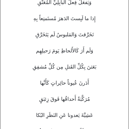
وَيَفعَلُ فِعلَ البابِلِيِّ المُعَتَّقِ
إِذا ما لَبِستَ الدَهرَ مُستَمتِعاً بِهِ
تَخَرَّقتَ وَالمَلبوسُ لَم يَتَخَرَّقِ
وَلَم أَرَ كَالأَلحاظِ يَومَ رَحيلِهِم
بَعَثنَ بِكُلِّ القَتلِ مِن كُلِّ مُشفِقِ
أَدَرنَ عُيوناً حائِراتٍ كَأَنَّها
مُرَكَّبَةٌ أَحداقُها فَوقَ زِئبَقٍ
عَشِيَّةَ يَعدونا عَنِ النَظَرِ البُكا