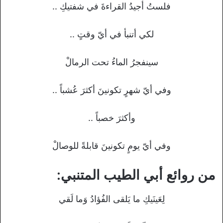
فلستُ أجيدُ القراءةَ في شفتيكِ ..
لكي أتنبأ في أيّ وقتٍ ..
سينفجرُ الماءُ تحت الرمالْ
وفي أيّ شهرٍ تكونينَ أكثرَ عُشباً ..
وأكثرَ خصباً ..
وفي أيّ يومٍ تكونينَ قابلةً للوصالْ
من روائع أبي الطيب المتنبي:
لِعَينَيكِ ما يَلقى الفُؤادُ وَما لَقي