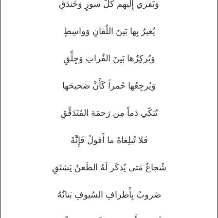
وَتَفري إِلَيهِم كُلَّ سورٍ وَخَندَقِ
يُغيرُ بِها بَينَ اللُقانِ وَواسِطٍ
وَيُركِزُها بَينَ الفُراتِ وَجِلِّقِ
وَيُرجِعُها حُمراً كَأَنَّ صَحيحَها
يُبَكّي دَماً مِن رَحمَةِ المُتَدَقِّقِ
فَلا تُبلِغاهُ ما أَقولُ فَإِنَّهُ
شُجاعٌ مَتى يُذكَر لَهُ الطَعنُ يَشتَقِ
ضَروبٌ بِأَطرافِ السُيوفِ بَنانُهُ