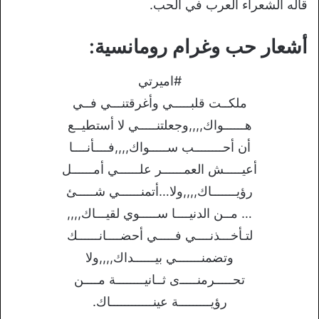
قاله الشعراء العرب في الحب.
أشعار حب وغرام رومانسية:
#اميرتي
ﻣﻠﻜــﺖ ﻗﻠﺒـــــﻲ ﻭﺃﻏﺮﻗﺘﻨـــﻲ ﻓــﻲ
ﻫــــــﻮﺍﻙ,,,,ﻭﺟﻌﻠﺘﻨـــــﻲ ﻻ ﺃﺳﺘﻄﻴــﻊ
ﺃﻥ ﺃﺣــــــــﺐ ﺳـــــﻮﺍﻙ,,,,ﻓــــﺄﻧــــﺎ
ﺃﻋﻴـــــﺶ ﺍﻟﻌﻤــــــﺮ ﻋﻠــــــﻲ ﺃﻣــــــﻞ
ﺭﺅﻳـــــــﺎﻙ,,,,ﻭﻻ…ﺃﺗﻤﻨــــــﻲ ﺷـــــﺊ
… ﻣــﻦ ﺍﻟﺪﻧﻴــــﺎ ﺳـــــﻮﻱ ﻟﻘﻴـــﺎﻙ,,,,
ﻟﺘـﺄﺧـــﺬﻧــــﻲ ﻓـــــﻲ ﺃﺣﻀــــﺎﻧــــــﻚ
ﻭﺗﻀﻤﻨـــــــﻲ ﺑﻴــــــﺪﺍﻙ,,,,ﻭﻻ
ﺗﺤـــــﺮﻣﻨـــــﻯ ﺛــﺎﻧﻴــــــــﺔ ﻣــــﻦ
ﺭﺅﻳـــــــــﺔ ﻋﻴﻨــــــــــــﺎﻙ.