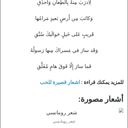
لِأَدرَبَ مِنهُ بِالطِعانِ وَأَحذَقِ
وَكاتَبَ مِن أَرضٍ بَعيدٍ مَرامُها
قَريبٍ عَلى خَيلٍ حَوالَيكَ سُبَّقِ
وَقَد سارَ في مَسراكَ مِنها رَسولُهُ
فَما سارَ إِلّا فَوقَ هامٍ مُفَلَّقِ
للمزيد يمكنك قراءة :
اشعار قصيرة للحب
أشعار مصورة:
شعر رومانسي