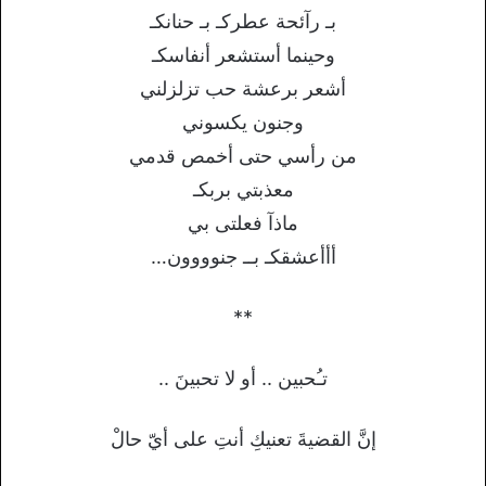
بـ رآئحة عطركـ بـ حنانكـ
وحينما أستشعر أنفاسكـ
أشعر برعشة حب تزلزلني
وجنون يکسوني
من رأسي حتى أخمص قدمي
معذبتي بربكـ
ماذآ فعلتى بي
أأأعشقكـ بــ جنوووون…
**
تـُحبين .. أو لا تحبينَ ..
إنَّ القضيةَ تعنيكِ أنتِ على أيّ حالْ