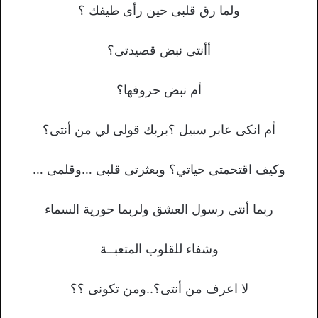
ولما رق قلبى حين رأى طيفك ؟
أأنتى نبض قصيدتى؟
أم نبض حروفها؟
أم انكى عابر سبيل ؟بربك قولى لي من أنتى؟
وكيف اقتحمتى حياتي؟ وبعثرتى قلبى …وقلمى …
ربما أنتى رسول العشق ولربما حورية السماء
وشفاء للقلوب المتعبــة
لا اعرف من أنتى؟..ومن تكونى ؟؟