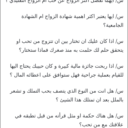
س/ ايهما تفضل اكثر الزواج عن حب ام الزواج التقليدي ؟
س/ ايها يعتبر اكثر اهمية شهادة الزواج ام الشهادة
الجامعية؟
س/ اذا كان عليك ان تختار بين ان تتزوج من تحب او
يتحقق حلم لك حلمت به منذ صغرك فماذا ستختار؟
س/ اذا ربحت جائزة مالية كبيرة و كان حبيبك يحتاج اليها
للقيام بعملية جراحية فهل ستوافق على اعطائه المال ؟
س/ هل انت من النوع الذي يتصف بحب التملك و تشعر
بالملل بعد ان تمتلك هذا الشيئ ؟
س/ هل هناك حكمة او مثل قرأته من قبل تطبقه في
علاقتك مع من تحب؟