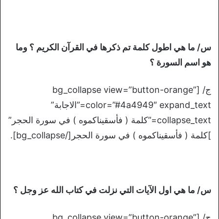
س/ ما هي اطول كلمة تم ذكرها في القرآن الكريم ؟ وما
هو اسم السورة ؟
ج/ [bg_collapse view=”button-orange”
color=”#4a4949″ expand_text=”الاجابة”
collapse_text=”كلمة ( فأسقيناكموه ) في سورة الحجر”
]كلمة ( فأسقيناكموه ) في سورة الحجر[/bg_collapse].
س/ ما هي اول الآيات التي نزلت في كتاب الله عز وجل ؟
ج/ [bg_collapse view=”button-orange”