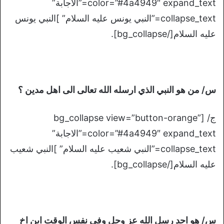
color=”#4a4949″ expand_text=”الاجابة”
collapse_text=”النبي يونس عليه السلام” ]النبي يونس
عليه السلام[/bg_collapse].
س/ من هو النبي الذي ارسله الله تعالى الى اهل مدين ؟
ج/ [bg_collapse view=”button-orange”
color=”#4a4949″ expand_text=”الاجابة”
collapse_text=”النبي شعيب عليه السلام” ]النبي شعيب
عليه السلام[/bg_collapse].
س/ هو احد رسل الله عز وجل وفي نفس الوقت ابن اخ