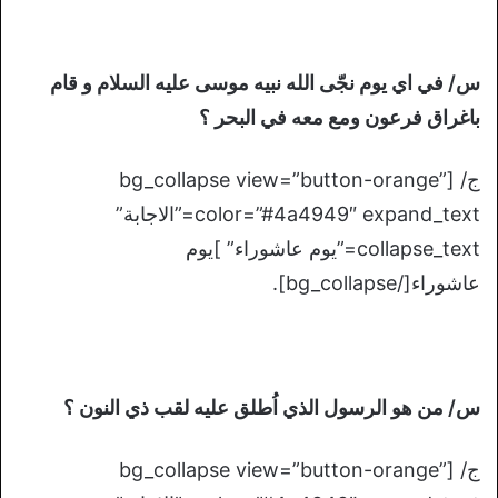
س/ في اي يوم نجّى الله نبيه موسى عليه السلام و قام
باغراق فرعون ومع معه في البحر ؟
ج/ [bg_collapse view=”button-orange”
color=”#4a4949″ expand_text=”الاجابة”
collapse_text=”يوم عاشوراء” ]يوم
عاشوراء[/bg_collapse].
س/ من هو الرسول الذي اُطلق عليه لقب ذي النون ؟
ج/ [bg_collapse view=”button-orange”