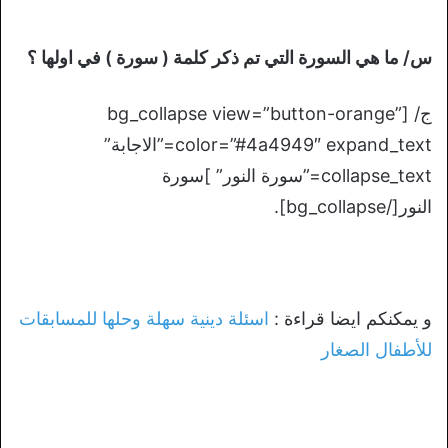
س/ ما هي السورة التي تم ذكر كلمة ( سورة ) في اولها ؟
ج/ [bg_collapse view=”button-orange”
color=”#4a4949″ expand_text=”الاجابة”
collapse_text=”سورة النور” ]سورة
النور[/bg_collapse].
و يمكنكم ايضا قراءة :
اسئلة دينية سهلة وحلها للمسابقات
للأطفال الصغار