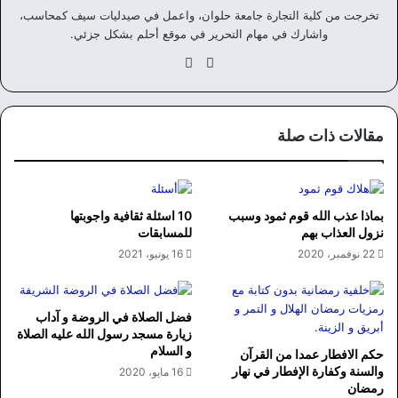
تخرجت من كلية التجارة جامعة حلوان، واعمل في صيدليات سيف كمحاسب،
واشارك في مهام التحرير في موقع أحلم بشكل جزئي.
موق
في
ع
سب
الوي
وك
ب
مقالات ذات صلة
بماذا عذب الله قوم ثمود وسبب
10 اسئلة ثقافية واجوبتها
نزول العذاب بهم
للمسابقات
22 نوفمبر، 2020
16 يونيو، 2021
فضل الصلاة في الروضة و آداب
زيارة مسجد رسول الله عليه الصلاة
و السلام
حكم الافطار عمدا من القرآن
والسنة وكفارة الإفطار في نهار
16 مايو، 2020
رمضان