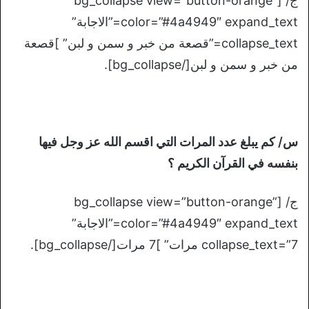
ج/ [bg_collapse view=”button-orange”
color=”#4a4949″ expand_text=”الاجابة”
collapse_text=”قصعة من خبر و سمن و لبن” ]قصعة
من خبر و سمن و لبن[/bg_collapse].
س/ كم يبلغ عدد المرات التي اقسم الله عز وجل فيها
بنفسه في القرآن الكريم ؟
ج/ [bg_collapse view=”button-orange”
color=”#4a4949″ expand_text=”الاجابة”
collapse_text=”7 مرات” ]7 مرات[/bg_collapse].