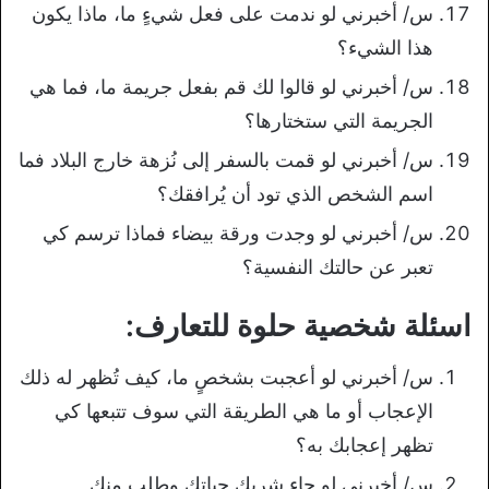
س/ أخبرني لو ندمت على فعل شيءٍ ما، ماذا يكون
هذا الشيء؟
س/ أخبرني لو قالوا لك قم بفعل جريمة ما، فما هي
الجريمة التي ستختارها؟
س/ أخبرني لو قمت بالسفر إلى نُزهة خارج البلاد فما
اسم الشخص الذي تود أن يُرافقك؟
س/ أخبرني لو وجدت ورقة بيضاء فماذا ترسم كي
تعبر عن حالتك النفسية؟
اسئلة شخصية حلوة للتعارف:
س/ أخبرني لو أعجبت بشخصٍ ما، كيف تُظهر له ذلك
الإعجاب أو ما هي الطريقة التي سوف تتبعها كي
تظهر إعجابك به؟
س/ أخبرني لو جاء شريك حياتك وطلب منك