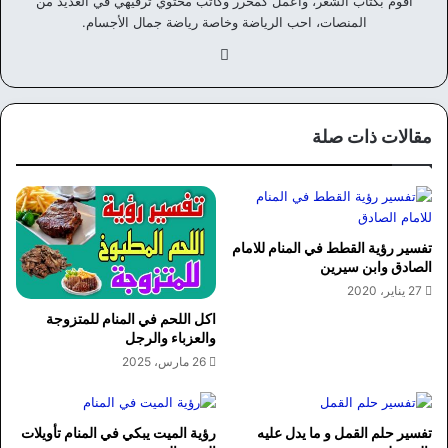
أقوم بكتاب الشعر، واعمل كمحرر وكاتب محتوي ترفيهي في العديد من
المنصات، احب الرياضة وخاصة رياضة جمال الأجسام.
في
سب
وك
مقالات ذات صلة
تفسير رؤية القطط في المنام للامام
الصادق وابن سيرين
27 يناير، 2020
اكل اللحم في المنام للمتزوجة
والعزباء والرجل
26 مارس، 2025
تفسير حلم القمل و ما يدل عليه
رؤية الميت يبكي في المنام تأويلات