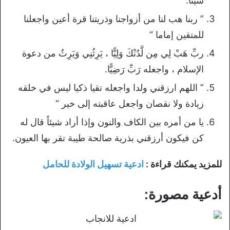
شيئا.
‏” ربنا هب لنا من أزواجنا وذريتنا قرة أعين واجعلنا
للمتقين إماما “
ربِّ هَبْ لِي مِن لَّدُنْكَ وَلِيًّا ، يَرِثُنِي وَيَرِثُ من دعوة
الإسلام ، واجعله رَبِّ رَضِيًّا.
‏” اللهم ارزقني ولدا واجعله تقيا ذكيا ليس في خلقه
زيادة ولا نقصان واجعل ‏عاقبته إلى خير “
يا من أمره بين الكاف والنون وإذا أراد شيئاً قال له
كن فيكون أرزقني بذرية ‏صالحة طيبة تقر بها العيون.
للمزيد يمكنك قراءة :
ادعية تسهيل الولادة للحامل
أدعية مصورة: