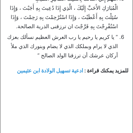
الْمُبَارَكِ الأَحَبَّ إِلَيْكَ ، الَّذِي إِذَا دُعِيتَ بِهِ أَجَبْتَ ، وَإِذَا
سُئِلْتَ بِهِ أَعْطَيْتَ ، وَإِذَا اسْتُرْحِمْتَ بِهِ رَحِمْتَ ، وَإِذَا
اسْتُفْرِجْتَ بِهِ فَرَّجْتَ ان ترزقنى الذرية الصالحة.
‏” يا كريم يا رحيم يا رب العرش العظيم نسألك بعزك
الذي لا يرام وبملكك الذي لا ‏يضام وبنورك الذي ملأ
أركان عرشك أن ترزقنا الولد الصالح “
للمزيد يمكنك قراءة :
ادعية تسهيل الولادة ابن عثيمين