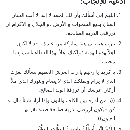
أدعية للإنجاب:
اللهم إنى أسألك بأن لك الحمد لا إله إلا أنت الحنان
المنان بديع السموات و الأرض ذو الجلال و الاكرام ان
ترزقنى الذرية الصالحة.
يارب هب لي هبة مباركة من عندك…قد لا اكون
اهلاًلهذه الهدية *ولكنك اهلاً لهذا ‏العطاء يا سميع يا
مجيب
يا كريم يا رحيم يا رب العرش العظيم نسألك بعزك
الذي لا يرام وبملكك الذي لا ‏يضام وبنورك الذي ملأ
أركان عرشك أن ترزقنا الولد الصالح.
‏((يا من أمره بين الكاف والنون وإذا أراد شيئاً قال له
كن فيكون أرزقني بذرية ‏صالحة طيبة تقر بها
العيون))
اللّهُمَّ إِنِّي أَسْأَلُكَ بِاسْمِكَ الطَّاهِرِ الطَّيِّبِ