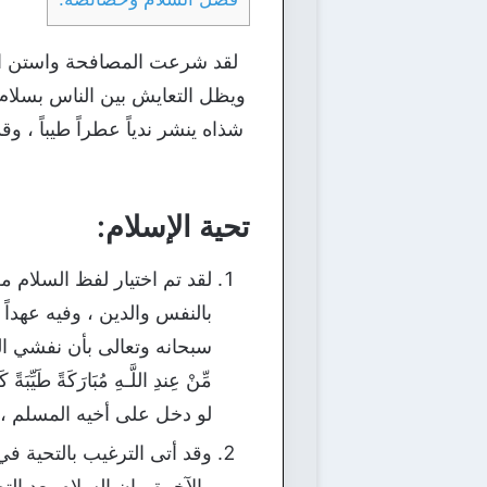
لقد شرعت المصافحة واستن السل
ويظل التعايش بين الناس بسلام و
شذاه ينشر ندياً عطراً طيباً ،
تحية الإسلام:
لقد تم اختيار لفظ السلام م
بالنفس والدين ، وفيه عهداً
سبحانه وتعالى بأن نفشي السلام في
مِّنْ عِندِ اللَّـهِ مُبَارَكَةً طَي
لو دخل على أخيه المسلم ، 
وقد أتى الترغيب بالتحية ف
والآخرة ، إن السلام يعد ال