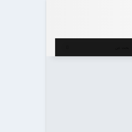
ع المظلم
بحث
عن