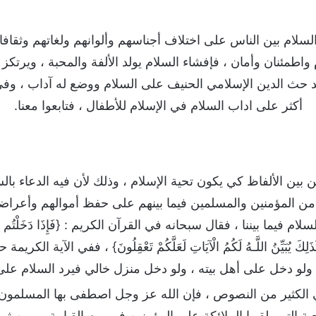
ام بين الناس على اختلاف أجناسهم وألوانهم ولغاتهم وثقافات
اطمئنان وأمان ، فإفشاء السلام يولد الألفة والمحبة ، ويرتكز
 وقد حث الدين الإسلامي الحنيف على السلام ووضع له آداب ، 
أكثر على اداب السلام في الإسلام للأطفال ، فتابعوا معنا.
ن بين الألفاظ كي يكون تحية الإسلام ، وذلك لأن فيه الدعاء بال
 من المؤمنين والمسلمين فيما بينهم على حفظ أموالهم وأعراضهم
ما بيننا ، فقال سبحانه في القرآن الكريم : {فَإِذَا دَخَلْتُم بُيُوتًا فَس
ِّبَةً كَذَلِكَ يُبَيِّنُ اللَّـهُ لَكُمُ الْآيَاتِ لَعَلَّكُمْ تَعْقِلُونَ} ، ففي 
ولو دخل على أهل بيته ، ولو دخل منزل خالي فيرد السلام على 
ي الكثير من النصوص ، فإن الله عز وجل اصطفى بها المسلمون 
تحية التي يلقيها الملائكة على المؤمنين في يوم القيامة ، ومن 