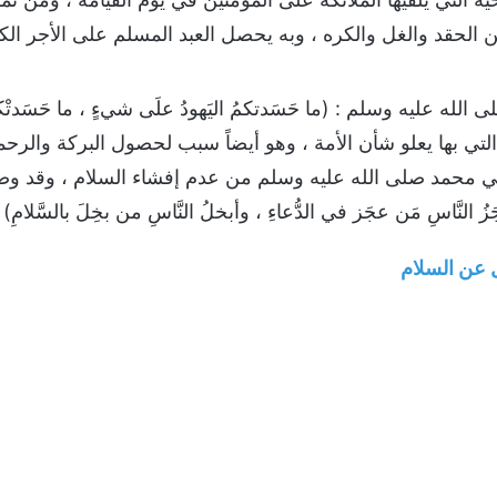
الحقد والغل والكره ، وبه يحصل العبد المسلم على الأجر الكبي
ه عليه وسلم : (ما حَسَدتكمُ اليَهودُ علَى شيءٍ ، ما حَسَدتْكُم ع
لتي بها يعلو شأن الأمة ، وهو أيضاً سبب لحصول البركة والرحم
بي محمد صلى الله عليه وسلم من عدم إفشاء السلام ، وقد وصف
لنَّاسِ مَن عجَز في الدُّعاءِ ، وأبخلُ النَّاسِ من بخِلَ بالسَّلامِ)
 عن السلام