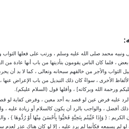
:
ى ونبيه محمد صلى الله عليه وسلم ، ورتب على فعلها الثواب 
 ، فلما كان الناس يقومون بتأديتها من باب أنها عادة من العا
يل الثواب والأجر من خالقهم سبحانه وتعالى ، كما لا بد أن يح
لفاظ الأخرى ، سواءً كان ذلك التبديل من باب الإعراض عنها ، 
ليكم ورحمة الله وبركاته] ، وأقلها قول (السلام عليكم).
الرد عليه فرض عين لو قصد به أحد معين ، وفرض كفاية لو قص
لك أفضل ، والواجب بالرد أن يكون كالسلام أو زيادة عليه ، و
 { وَإِذَا حُيِّيتُم بِتَحِيَّةٍ فَحَيُّوا بِأَحْسَنَ مِنْهَا أَوْ رُدُّوهَا
 لو لم يسمعه فكأنما لم يرد عليه ، إلا لو كان هناك عذر لعدم سم