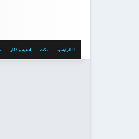
الرئيسية
نكت
ادعية واذكار
ت