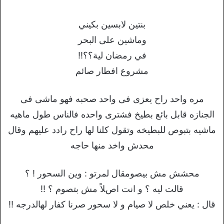
بنتين لابسين بكيني
وماشين على البحر
في رمضان لية؟؟!!
مشروع افطار صائم
مره واحد راح يعزى فى واحد صحبه فهو ماشى فى
الجنازه قابل بائع بطيخ فشترى واحده فالناس طول ماهيه
ماشيه بتبوص للبطيخه وتقول كلنا لها راح رادد عليهم وقال
محدش واخد منها حاجه
محشش مش بيصومقال لمرتو : وين السحور ! ؟
قالت ليه ؟ و انت اصﻼً مش بتصوم ؟ !!
قال : يعني خلص ﻻ صيام و ﻻ سحور صرنا كفار لهالدرجه !!