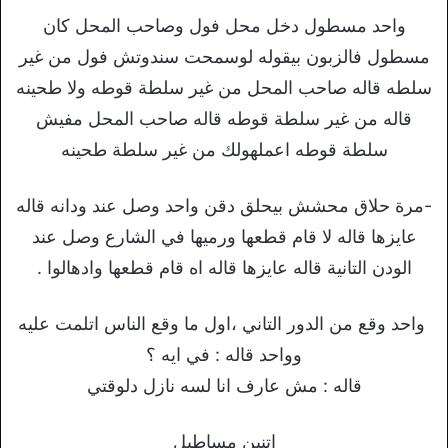
واﺣﺪ ﻣﺴﻄﻮل دﺧﻞ ﻣﺤﻞ ﻓﻮل وﺻﺎﺣﺐ اﻟﻤﺤﻞ ﻛﺎن
ﻣﺴﻄﻮل ﻓﺎﻟﺰﺑﻮن ﺑﻴﻘﻮﻟﻪ ‫ﻟﻮﺳﻤﺤﺖ ﺳﻨﺪوﺗﺶ ﻓﻮل ﻣﻦ ﻏﻴﺮ
ﺳﻠﻄﻪ ﻗﺎﻟﻪ ﺻﺎﺣﺐ اﻟﻤﺤﻞ ﻣﻦ ﻏﻴﺮ ﺳﻠﻄﺔ ‫ﻗﻮﻃﻪ وﻻ ﻃﺤﻴﻨﻪ
ﻗﺎﻟﻪ ﻣﻦ ﻏﻴﺮ ﺳﻠﻄﺔ ﻗﻮﻃﻪ ﻗﺎﻟﻪ ﺻﺎﺣﺐ اﻟﻤﺤﻞ ﻣﻔﻴﺶ
ﺳﻠﻄﺔ ‫ﻗﻮﻃﻪ اﻋﻤﻠﻬﻮﻟﻚ ﻣﻦ ﻏﻴﺮ ﺳﻠﻄﺔ ﻃﺤﻴﻨﻪ
-مرة حلاق محشش بيحلق دقن واحد وصل عند ودانه قاله
عايزها قاله لا قام قطعها ورميها في الشارع وصل عند
الودن التانية قاله عايزها قاله اه قام قطعها وادهالوا .
واحد وقع من الدور التاني ،اول ما وقع الناس اتلمت عليه
وواحد قاله : في ايه ؟
قاله : مش عارف انا لسه نازل دلوقتي
اتنين مساطيل