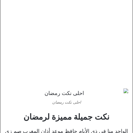
احلى نكت رمضان
نكت جميلة مميزة لرمضان
الواحد منا في ذي الأيام حافظ موعد أذان المغرب صم زي