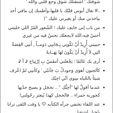
شوفتك ‘ اشتقتلك شوق وجع قلبي والله ‘
..# تعال أبوس قلبّك يا قلبها،وأطمنك إن مافي أحد
بياخذني منك أو يغيرني عليك “(
من باب إني خايف عليك ؛ الشُعور المُرّ اللي خليتني
أحسّ فيه،الله لايجعلك تحسّ فيه من غيري
حبيبتي أُرِيدْ أَنْ تَكُونِي بِـجَانبِي دَومــاً , أَنتِي القِصَةْ
التِي لآ أُرِيدْ أَنْ يَكُونَ لهَا نِهَــايهْ
أرى بك عَالمًا : يَجْعَلني أتنفَسُ بِ إرْتِياح ♪ أ ♪
ﻛﺂﻟﺠﻨﻮﻥ ﺁﻫﻮَﻯ ﻭَﺟﻮﺩﻙّ ﺏَ ﺟَﺂﻧﺒّﻲ ’ ﻭﻛﺄﻧﻨِﻲ ﻟﻢْ ﺍﻋْﺮﻑ
ﺷﻴﺌﺎً ﺑﺎﻟﺤّﻴﺎﻩ ﺳِﻮﻯ ﺍﻧْﻲ ﺍﺣِﺒُﻚ
عندما أقولُُ لها “أحِبُّكِ ” .. تخجَل و يصبح خدّيها
كجورية حمراء .. فالخجل كهذا يُبعثر رجُولتي!
عند اللقاء تختفي جرأه الكتآبه ♡ يا وقت اللقى ترانا
بلحيل اشتقنا .