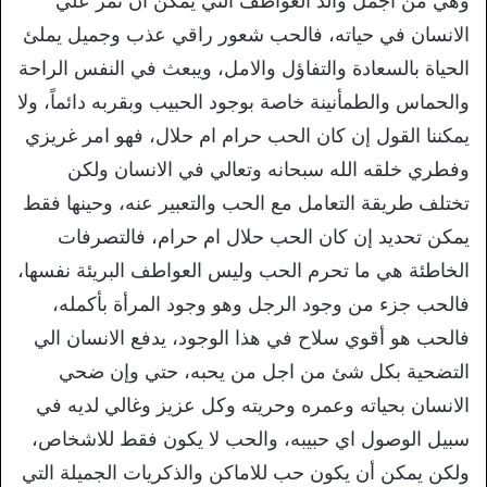
وهي من اجمل والذ العواطف التي يمكن أن تمر علي
الانسان في حياته، فالحب شعور راقي عذب وجميل يملئ
الحياة بالسعادة والتفاؤل والامل، ويبعث في النفس الراحة
والحماس والطمأنينة خاصة بوجود الحبيب وبقربه دائماً، ولا
يمكننا القول إن كان الحب حرام ام حلال، فهو امر غريزي
وفطري خلقه الله سبحانه وتعالي في الانسان ولكن
تختلف طريقة التعامل مع الحب والتعبير عنه، وحينها فقط
يمكن تحديد إن كان الحب حلال ام حرام، فالتصرفات
الخاطئة هي ما تحرم الحب وليس العواطف البريئة نفسها،
فالحب جزء من وجود الرجل وهو وجود المرأة بأكمله،
فالحب هو أقوي سلاح في هذا الوجود، يدفع الانسان الي
التضحية بكل شئ من اجل من يحبه، حتي وإن ضحي
الانسان بحياته وعمره وحريته وكل عزيز وغالي لديه في
سبيل الوصول اي حبيبه، والحب لا يكون فقط للاشخاص،
ولكن يمكن أن يكون حب للاماكن والذكريات الجميلة التي