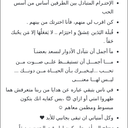
الإحتـرام المتبادل بين الطرفين أساس من أسس
الحب
كن اقرب لي منهم، فأنا اخترتك من بينهم .
قُبلَة اليَدَين عِشقٌ و احتِرَام .. لا يَفعَلُهَا إلا مَن يحُبك
حَقاً .
مآ أجمل أن نتبآدل الأدوار لنسعد بعضنـآ
مــــا أجمـــل أن تستيقـــظ علــى صـــوت مــن
تحـــب …ليـخبــرك بـأن الحيـــاة مــن دونـــك …
ليــس لهـــا معنــــى
في ناس بتبقي عباره عن هدايا من ربنا متعرفش هما
ظهروا امتي أو ازاي 😍 ،بس كفايه انك بتكون
مبسوط ومطمن معاهم ☺
وكل أمنياتي ان تبقى بجانبي للأبد ❤
ﺗﺤﺘﺎﺝ ﺍﻟﻤﺮﺃة ﺭجل يكوﻥ ﻟﻬﺎ ﻭﻗﺖ ﺍﻟﺤﺰﻥ ﺻﺪﻳﻘﺎً ، ﻭ