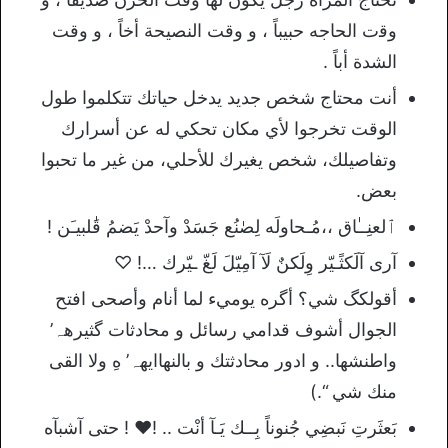
ﻭﻗت ﺍﻟﺤﺎﺟﻪ ﺣﺒﻴﺒﺎً ، ﻭ ﻭﻗﺖ ﺍﻟﻨﺼﻴﺤﺔ ﺃخاً ، ﻭ ﻭﻗﺖ
ﺍلشدة ﺃﺑﺎً .
أنت محتاج شخص جديد يدخل حياتك تتكلموا طول
الوقت تخرجوا لأي مكان تحكي له عن أسرارك
وتفاصيلك، شخص يغيرك للأحلي، من غير ما تحبوا
بعض.
ٱلعنِــٰاق ،،مُـحاولَه لِصٰنُع جَسَدْ وآحدْ يَضمُ قَٰلبيـَن !
آرى آلَكثًـيّر وِلَكنٌ لَآ آمِيّلَ لَغّ ـيّرك …! ♡
أقولكگ شي؟ أگره يوميء لما أنام وأصحى افتح
الجوال أشوف قدامي رسائل و محادثات گثيرهہ’
واطنشها.. و ادور محادثتك و بالنهاايهہ’ هِ ولا القى
منك شي “.)
بَعثَرتِ نَبضِي جُنوناً بِــك يَـآ أنْت .. !♥ ! ﺣﺘﻰ ﺁﺷﺒﺂﻩ