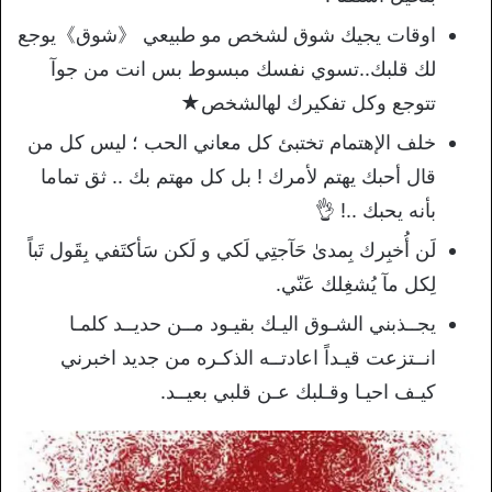
اوقات يجيك شوق لشخص مو طبيعي 《شوق》يوجع
لك قلبك..تسوي نفسك مبسوط بس انت من جوآ
تتوجع وكل تفكيرك لهالشخص★
خلف الإهتمام تختبئ كل معاني الحب ؛ ليس كل من
قال أحبك يهتم لأمرك ! بل كل مهتم بك .. ثق تماما
بأنه يحبك ..!
👌
لَن أُخبِرك بِمدىٰ حَآجتِي لَكي و لَكن سَأكتَفي بِقَول تَباً
لِكل مآ يُشغِلك عَنّي.
ﻳﺠــﺬﺑﻨﻲ ﺍﻟﺸـﻮﻕ ﺍﻟﻴـﻚ ﺑﻘﻴـﻮﺩ ﻣــﻦ ﺣﺪﻳــﺪ ﻛﻠﻤـﺎ
ﺍﻧــﺘﺰﻋﺖ ﻗﻴـﺪﺍً ﺍﻋﺎﺩﺗــﻪ ﺍﻟﺬﻛـﺮﻩ ﻣﻦ ﺟﺪﻳﺪ ﺍﺧﺒﺮﻧﻲ
ﻛﻴـﻒ ﺍﺣﻴـﺎ ﻭﻗـﻠﺒﻚ ﻋـﻦ ﻗﻠﺒﻲ ﺑﻌﻴــﺪ.