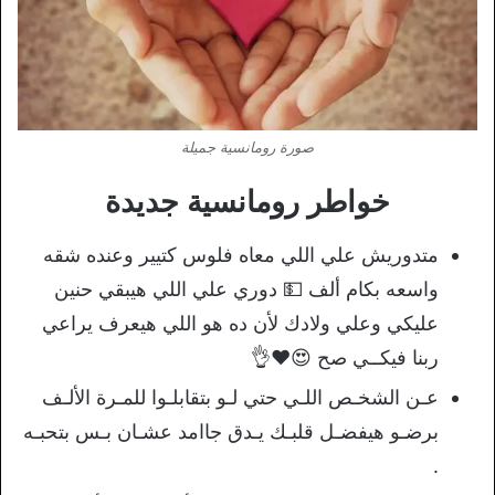
صورة رومانسية جميلة
خواطر رومانسية جديدة
متدوريش علي اللي معاه فلوس كتيير وعنده شقه
واسعه بكام ألف
💵
دوري علي اللي هيبقي حنين
عليكي وعلي ولادك لأن ده هو اللي هيعرف يراعي
ربنا فيكــي صح
😍
♥️
👌
عـن الشخـص اللـي حتي لـو بتقابلـوا للمـرة الألـف
برضـو هيفضـل قلبـك يـدق جاامد عشـان بـس بتحبـه
.