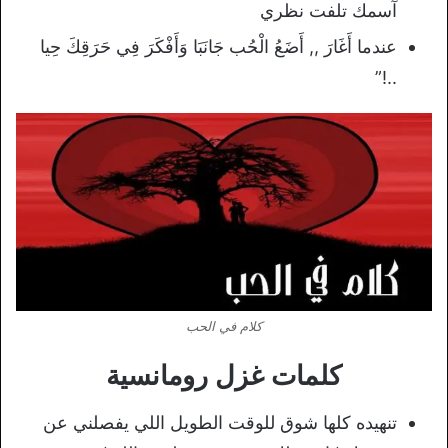
ﺁﺳﻤﻚ ﺗﻠﻔﺖ ﻧﻈﺮﻱ
عندما أَغَارَ ,, أَضَعُ الْحُب جَانَبَا وَأَفْكَرَ فِي حَرَقِكَ حِيا
..!”
كلام في الحب
كلمات غزل رومانسية
تنهيده كلها شوق للوقت الطويل اللي يفصلني عن