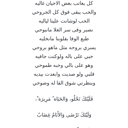
كل يعاتب بعض الاحيان غاليه
والحب يبقى فوق كل الجروحي
الحب لوشانت علينا لياليه
نصبر وفى سر الغلا مانبوحي
طبع الوفا بقلوبنا مانخليه
يسري بروحه مثل ماهو بروحي
حبي على باله ولوكنت جافيه
وهو على بالي وحبه طموحي
قلبي ولو صديت وابعدت بيديه
وبنظرتي شوق القا له وضوحي
فَلَيْتَكَ تَحْلُو، وَالحَيَاة ُ مَرِيرَة ٌ،
وَلَيْتَكَ تَرْضَى وَالأَنَامُ غِضَابُ