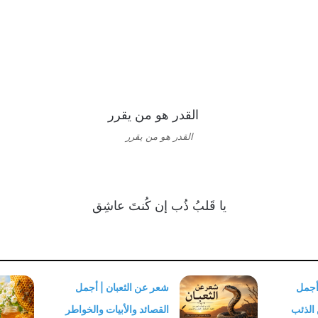
القدر هو من يقرر
يا قَلبُ ذُب إن كُنتَ عاشِق
أجمل
شعر عن الثعبان | أجمل
 الذئب
القصائد والأبيات والخواطر