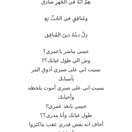
هِمُ أنَّهُ في الجَهرِ صادِق
ومُنافِقٍ في الحُبِّ يَع
دِلُ دينُهُ دينَ المُنافِق
عسى ماشر ياعمري؟
وش الي طول غيابك؟!!
نسيت اني على صبري أذوق المر
بأسبابك
نسيت اني على صبري أموت بلحظه
وأحيابك
حبيبي يابعد عمري!!
طول غيابك وأنا مدري؟؟
أخاف انه نقص قدري عقب ماكثروا