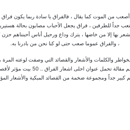
عب من الموت كما يقال ، فالفراق يا سادة ربما يكون فراق ل
تعب جداً للطرفين ، فراق يجعل الأحباب مصابون بحالة هستيريا
 يشعر بها إلا من خاضها ، يترك وداع ورحيل أناس أحبنناهم حزن 
، والفراق عموما صعب حتى لو كنا نحن من بادرنا به.
لخواطر والكلمات والأشعار والقصائد التي وصفت لوعته المرة 
متابعينا الكرام متابعي موقع احلم مقال
م كبير جداً ومجموعة ضخمة من القصائد المبكية والأشعار المؤث