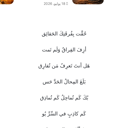
18 يوليو، 2026
حُقَّت بِفُرقَتِكَ الحَقائِق
أزِفَ الفِراقُ وَلَم تَمت
هَل أنتَ تَعرِفُ مَن تُفارِق
بَلَغَ المِحالُ الحَدَّ حَس
بُكَ كَم تُماحِلُ كَم تُماذِق
كَم كاذِبٍ في السِّرِّ يُو