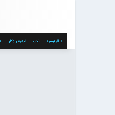
الرئيسية
نكت
ادعية واذكار
ت