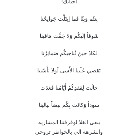
أحبابك!
بِنتُم وَبِنّا فَما اِبتَلَّت جَوانِحُنا
شَوقاً إِلَيكُم وَلا جَفَّت مَآقينا
نَكادُ حينَ تُناجيكُم ضَمائِرُنا
يَقضي عَلَينا الأَسى لَولا تَأَسّينا
حالَت لِفَقدِكُمُ أَيّامُنا فَغَدَت
سوداً وَكانَت بِكُم بيضاً لَيالينا
يبقى الغلا لوفرقتنا المشاريه
والشرهة الي بالخواطر تروحي