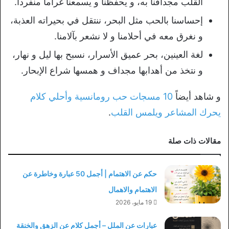
القلب مجدافنا به، و يحفظنا و يسمعنا غراماً منفرداً.
إحساسنا بالحب مثل البحر، ننتقل في بحيراته العذبة،
و نغرق معه في أحلامنا و لا نشعر بآلامنا.
لغة العينين، بحر عميق الأسرار، نسبح بها ليل و نهار،
و نتخذ من أهدابها مجداف و همسها شراع الإبحار.
و شاهد أيضاً
10 مسجات حب رومانسية وأحلي كلام
يحرك المشاعر ويلمس القلب
.
مقالات ذات صلة
حكم عن الاهتمام | أجمل 50 عبارة وخاطرة عن
الاهتمام والاهمال
19 مايو، 2026
عبارات عن الملل – أجمل كلام عن الزهق والخنقة