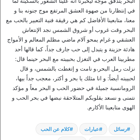
البحر يتدفق موجه ليخبرنا أنه علينا الشعور بالسكينة لما
في إنتظارنا من صهوة العشق المرتفع موج جنونه بنا و
معنا، متابعينا الأفاضل كم هي رقيقة فنية التعبير بالحب مع
البحر وقت غروب أو شروق الشمس نجد الإنتعاش
العشقي و غرام يمحو آلام ماضي مظلم المعالم و الأمواج
هادئة حزينة و يتبدل إلى حب جارف جداً، كما قالها أحد
مطربينا العرب في التغزل بحبيبته مع البحر حينما قال:
نزلت رمل البحر،و نامت و إتغطت بالشمس، و قال
لحبيبته أيضاً: و انا مثلك يا بحر و أكثر، معجب جداً بيها،
الرومانسية جميلة في حضور الحب و البحر معاً و مؤكد
نتمنى و نسعد بقلوبكم المتلاحقة نبضها في بحر الحب و
الهوى متابعينا الأكارم.
رسائل
عبارات
كلام عن الحب