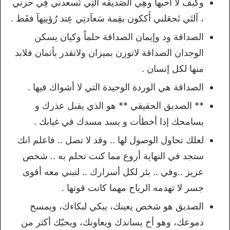
وكَيف لآ أُحبهآ وهِي آلصَديقه آلتِي تُسعدني فِي حزني
، آلتَي تَجعَلني أَككون بقِمة سَعآدتِي عِند رُؤيتِهآ فقَط .
الصداقة ود وإيمان الصداقة حلماً وكيان يسكن
الوجدان الصداقة لاتوزن بميزان ولاتقدر بأثمان فلابد
منها لكل إنسان .
الصداقة هي الوردة الوحيدة التي لا أشواك فيها .
** الصديق الحقيقي ** هو الذي يقبل عذرك و
يسامحك إذا أخطأت و يسد مسدك في غيابك .
لعلك تحاول الوصول لها .. وقد لا تصل .. فاعلم انك
ستجد في النهاية أروع مما كنت تحلم به .. شخص
عزيز ..وفي .. بئر لكل أسرارك .. لتبني معه أقوى
جسر لا تهدمه الرياح مهما كانت قوتها .
الصديق هو شخص يعينك، يبكي لبكاءك، ويمسح
دموعك، وهو أخ يساندك ويعاونك، ويحبّك أكثر من