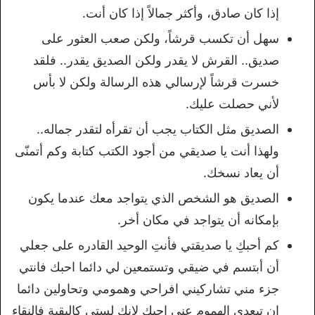
إذا كان صادق، وأكثر جمالاً إذا كان أنت.
سهل أن تكسب قرشاً، ولكن صعب العثور على
صديق.. القرش لا يقدر ولكن الصديق يقدر.. فلقد
خسرت قرشاً لإرسالي هذه الرسالة ولكن لا بأس
لأني حصلت عليك.
الصديق مثل الكتاب يجب أن تقرأه لتقدر جماله..
ولهذا أنت يا صديقي من أجود الكتب كتابة وكم أتمنّى
أن يعاد نسخك.
الصديق هو الشخص الذي يتواجد معك عندما يكون
بإمكانه أن يتواجد في مكان أخر.
كم أحبكِ يا صديقتي فأنتِ الوحيد القادره على جعلي
أن أبتسم في ضيقي وتستمعين لي دائما احبك فانتي
جزء مني تشاركيني افراحي وهمومي وتحاولين دائما
ان تبعدي الهموم عني احبك لانك لستي كالبقية فالنقاء