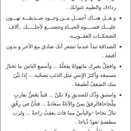
رداءك والطيبه عنوانك .
و هــل هنــاك أجمــل مــن وجــود صــديقـــة تهـــون
عليـــك قســــوة الحيــاة وتتصنـــع لأجلـــــك ..ألاف
الضحكــات العفــويــه.
الصداقة تبدأ عندما تشعر أنك صادق مع الآخر و بدون
أقنعة .
وافعلْ بغيرِك ماتهواهُ يفعلُهُ … وأسمعِ الناسَ ما تختارُ
مسمعَه وأكثرُ الإِنسِ مثل الذئبِ تصحُبه … إِذا تبَّنَ
منك الضعفُ أطمعَهُ .
واستبقِ ودِّك للصديقِ ولا تكنْ … قتباً يَعَضُّ بغاربٍ
مِلْحاحافالرفقُ يمنٌ والآناةُ سعادةٌ … فتأنَّ في رِفْقٍ
تنالُ نجاحا –واليأسُ مما فاتَ يعقبُ راحةً … ولرب
مطعمةٍ تعودُ ذُباحا .