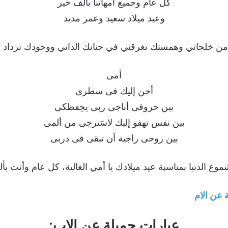
كل عام وجميع امهاتنا بالف خير
وعيد ميلاد سعيد وعمر مديد
ن خلجاتي وهمستك تغرقني في حنانك الذاتي ووجودك تزداد ا
أمى
أحن إليك فى سطرى
بين حروفى أناجى ربى يحِفظكى
بين نفس تهفو إليك لاسَترحِى من ألمى
بين روحى راجية أن تبقى فى دربى
ع الدنيا بمناسبة عيد ميلادك يا أمي الغالية، كل عام وأنت بأ
 عن الام
عبارات جميلة عن الاب: