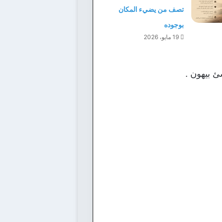
تصف من يضيء المكان
بوجوده
19 مايو، 2026
 بيهون .