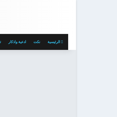
الرئيسية
نكت
ادعية واذكار
ت