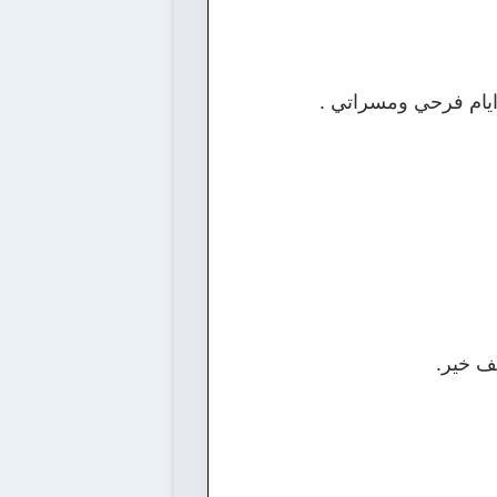
يام فرحي ومسراتي .
لف خير.