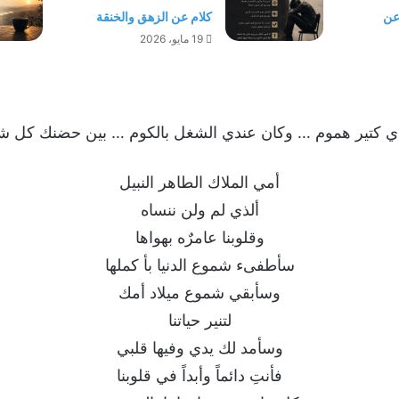
 عن
كلام عن الزهق والخنقة
19 مايو، 2026
دي كتير هموم … وكان عندي الشغل بالكوم … بين حضنك كل شئ
أمي الملاك الطاهر النبيل
ألذي لم ولن ننساه
وقلوبنا عامرٌه بهواها
سأطفىء شموع الدنيا بأ كملها
وسأبقي شموع ميلاد أمك
لتنير حياتنا
وسأمد لك يدي وفيها قلبي
فأنتِ دائماً وأبداً في قلوبنا