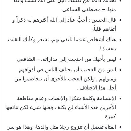
تحدثك دائما عن نفسك دليل على أنك لست واثقا
منها. – مصطفى السباعي
قال الحسن : أحبٌّ عباد إلى الله أكثرهم له ذكراً و
أتقاهم قلباً.
هناك أشخاص عندما تلتقي بهم، تشعر وكأنك التقيت
بنفسك!
ليس بأخيك من احتجت إلى مداراته. – الشافعي
ليس من العجيب أن يختلف الناس في أذواقهم
وميولهم , ولكن العجب بالأحرى أن يتخاصموا من
أجل هذا الاختلاف .
الإبتسامة وكلمة شكرًا والإنصات وعدم مقاطعة
الآخرين هذه الأشياء لن يكلف فِعلها شيء لكن نتائجها
كبيرة
الفتاة تفضل أن تتزوج رجلا مثل والدها، وهذا هو سر