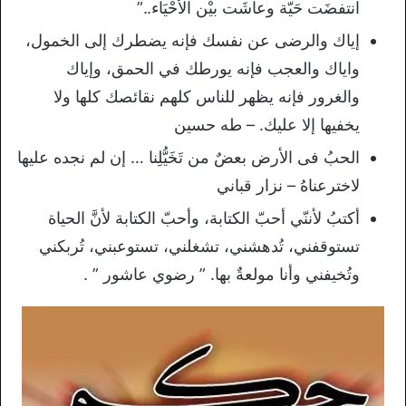
انتفضَت حَيّة وعاشَت بيْن الأحْيَاء..”
إياك والرضى عن نفسك فإنه يضطرك إلى الخمول،
واياك والعجب فإنه يورطك في الحمق، وإياك
والغرور فإنه يظهر للناس كلهم نقائصك كلها ولا
يخفيها إلا عليك. – طه حسين
الحبُ فى الأرض بعضٌ من تَخَيُّلِنا … إن لم نجده عليها
لاخترعناهُ – نزار قباني
أكتبُ لأننّي أحبّ الكتابة، وأحبّ الكتابة لأنَّ الحياة
تستوقفني، تُدهشني، تشغلني، تستوعبني، تُربكني
وتُخيفني وأنا مولعةٌ بها. ” رضوي عاشور ” .