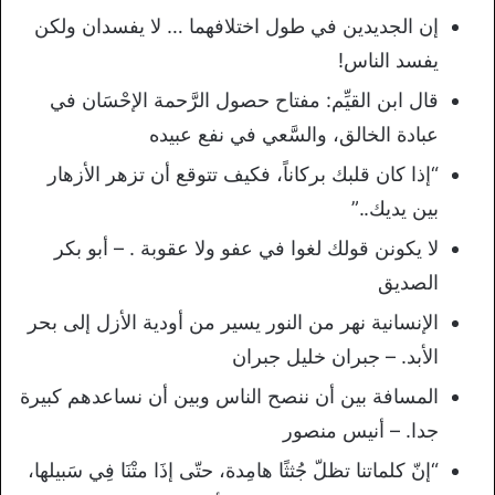
إن الجديدين في طول اختلافهما … لا يفسدان ولكن
يفسد الناس!
قال ابن القيِّم: مفتاح حصول الرَّحمة الإحْسَان في
عبادة الخالق، والسَّعي في نفع عبيده
“إذا كان قلبك بركاناً، فكيف تتوقع أن تزهر الأزهار
بين يديك..”
لا يكونن قولك لغوا في عفو ولا عقوبة . – أبو بكر
الصديق
الإنسانية نهر من النور يسير من أودية الأزل إلى بحر
الأبد. – جبران خليل جبران
المسافة بين أن ننصح الناس وبين أن نساعدهم كبيرة
جدا. – أنيس منصور
“إنّ كلماتنا تظلّ جُثثًا هامِدة، حتّى إذَا متْنَا فِي سَبيلها،