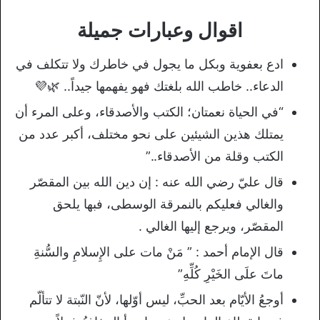
اقوال وعبارات جميلة
ادع بعفوية وبكل ما يجول في خاطرك ولا تتكلف في
الدعاء.. خاطب الله بلغتك فهو يفهمها جيداً.. 🌿💜
“في الحياة نعمتان؛ الكتب والأصدقاء، وعلى المرء أن
يمتلك هذين الشيئين على نحو مختلف، أكبر عدد من
الكتب وقلة من الأصدقاء..”
قال عليّ رضي الله عنه : إن دين الله بين المقصّر
والغالي فعليكم بالنمرقة الوسطى، فبها يلحق
المقصّر، ويرجع إليها الغالي .
قال الإمام أحمد : ” مَنْ مات على الإِسلامِ والسُّنةِ
ماتَ علَى الخَيْرِ كُلِّهِ”
أوجعُ الأيّام بعد الحبِّ، ليس أوّلها، لأنّ النّبتة لا تتألّم