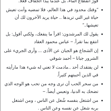
فورَ انقطاع الماء، بل عندما يبدأ الجفافُ فعلاً.
“وقتك محدود في هذا العالم، فلا تمضيه وأنت تعيش
حياة غير التي تريدها .. حياة يريد الآخرون لك أن
تعيشها..”
يقول لك المرشدون: اقرأ ما ينفعك، ولكني أقول: بل
انتفع بما تقرأ. – عباس محمود العقاد
إن الشجاع هو الجبان عن الأذى … وأرى الجريء على
الشرور جبانا – أحمد شوقي
لن يفتقدك أحد ..مادمت لا تعني له شيء هذا مارأيته
في الذين أحببتهم كثيراً.
من سحر الحب أن ترى وجه من تحب هو الوجه الذي
تضحك به الدنيا، وتعبس أيضاً. –
من اشتغل بنفسه شُغل عن الناس ، ومن اشتغل
بربه شغل عن نفسه وعن الناس .