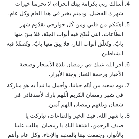
أسالك ربي بكرامة بيتك الحرام، لا تحرمنا خيرات
شهرك الفضيل، ودمتم بخير في هذا العام وكل عام.
أهنّئكم من قلبي ومن كُل جوارحي بقدُوم شهر
الطّاعات، التي تُفتّح فيه أبواب الجنّة، فلا يبقَ منها
بابٌ، وتُغلّق أبواب النار، فلا يبقَ منها بابٌ، وتُصفّدُ فيه
الشياطين.
أقر الله عينك في رمضان بلذة الأسحار وصحبة
الأخيار ورحمة الغفار وجنة الأبرار.
يوم سعيد من أيّام حياتنا، وأجمل ما نبدأ به هو مباركة
في شهر رمضان الكريم الّلهم بارك لأصدقائي في
شعبان وبلغهم رمضان اللهم آمين.
يا شهر الله، فيك الخير والطاعات، تباركت يا
ضيف الرحمن، اشتقنا اليك يا رمضان، هللت علينا
بالأنوار، وجمعت بيننا بالمحبة والإخاء، وكل عام وأنتم