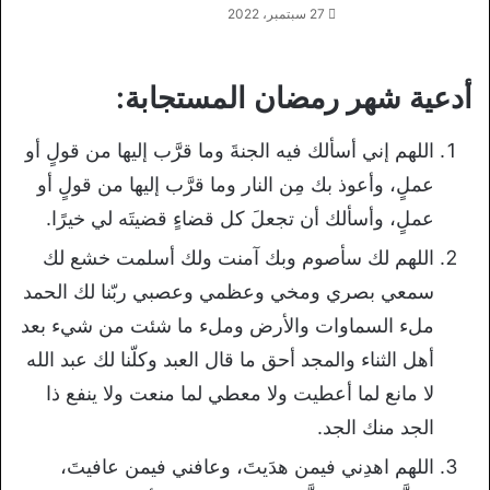
27 سبتمبر، 2022
أدعية شهر رمضان المستجابة:
اللهم إني أسألك فيه الجنةَ وما قرَّب إليها من قولٍ أو
عملٍ، وأعوذ بك مِن النار وما قرَّب إليها من قولٍ أو
عملٍ، وأسألك أن تجعلَ كل قضاءٍ قضيتَه لي خيرًا.
اللهم لك سأصوم وبك آمنت ولك أسلمت خشع لك
سمعي بصري ومخي وعظمي وعصبي ربّنا لك الحمد
ملء السماوات والأرض وملء ما شئت من شيء بعد
أهل الثناء والمجد أحق ما قال العبد وكلّنا لك عبد الله
لا مانع لما أعطيت ولا معطي لما منعت ولا ينفع ذا
الجد منك الجد.
اللهم اهدِني فيمن هدَيتَ، وعافني فيمن عافيتَ،