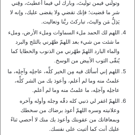
وتولَّني فيمن تولَّيتَ، وبارك لي فيما أعطيتَ، وقِني
شر ما قضيت؛ فإنك تقضي ولا يقضى عليك، وإنه لا
يَذِلُّ مَن واليتَ، تباركتَ ربَّنا وتعاليت.
اللهم لك الحمد ملء السماوات وملء الأرض، وملء
ما شئت من شيء بعد اللهمّ طهّرني بالثلج والبرد
والماء البارد اللهمّ طهّرني من الذنوب والخطايا كما
يُنقّى الثوب الأبيض من الوسخ.
اللهم إني أسألك فيه مِن الخير كلِّه، عاجلِه وآجِلِه، ما
علمتُ منه وما لم أعلم، وأعوذ بك من الشر كلِّه،
عاجلِه وآجلِه، ما علمتُ منه وما لم أعلم.
اللهمّ اغفر لي ذنبي كله دقّه وجله وأوله وآخره
وعلانيته وسره اللهمّ أعوذ برضاك من سخطك
وبمعافاتك من عقوبتك وأعوذ بك منك لا أحصي ثناءً
عليك أنت كما أثنيت على نفسك.