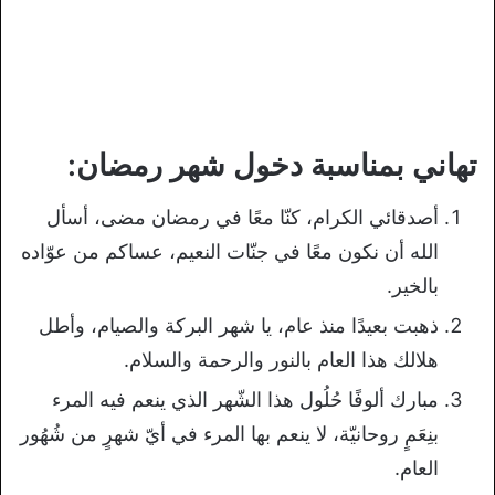
تهاني بمناسبة دخول شهر رمضان:
أصدقائي الكرام، كنّا معًا في رمضان مضى، أسأل
الله أن نكون معًا في جنّات النعيم، عساكم من عوّاده
بالخير.
ذهبت بعيدًا منذ عام، يا شهر البركة والصيام، وأطل
هلالك هذا العام بالنور والرحمة والسلام.
مبارك ألوفًا حُلُول هذا الشّهر الذي ينعم فيه المرء
بنِعَمٍ روحانيّة، لا ينعم بها المرء في أيّ شهرٍ من شُهُور
العام.