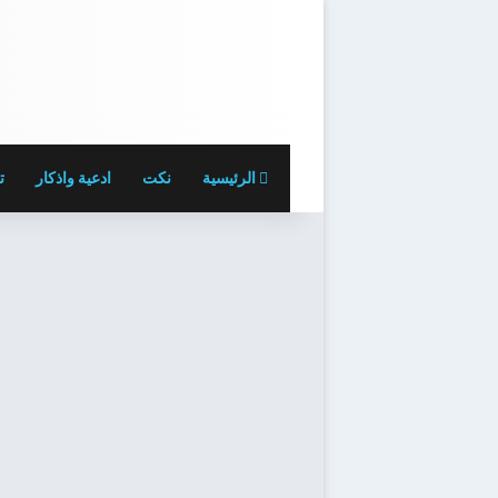
الرئيسية
نكت
ادعية واذكار
ت