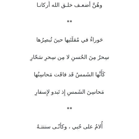
وهُنَّ أضعـف خلـق الله أركانـا
**
حَوراءُ في مُقلَتَيها حينَ تُبصِرُها
سِحرٌ مِنَ الحُسنِ لا مِن سِحرِ سَحّارِ
كَأَنَّها الشَمسُ قَد فاقَت مَحاسِنُها
مَحاسِنَ الشَمسِ إِذ تَبدو لإِسفارِ
**
أُلامُ على حُبي ، وكأنّـى سننتـهُ