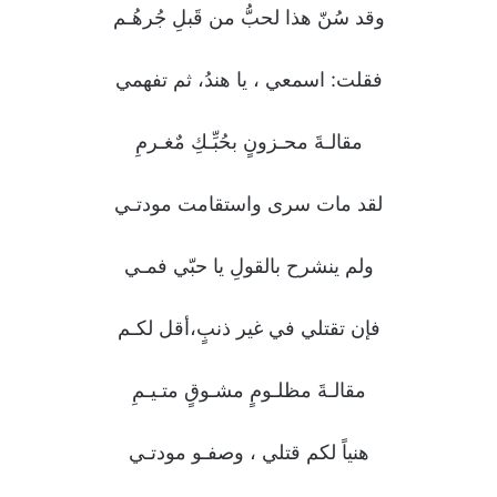
وقد سُنّ هذا لحبُّ من قَبلِ جُرهُـم
فقلت: اسمعي ، يا هندُ، ثم تفهمي
مقالـةَ محـزونٍ بحُبِّـكِ مٌغـرمِ
لقد مات سرى واستقامت مودتـي
ولم ينشرح بالقولِ يا حبّي فمـي
فإن تقتلي في غير ذنبٍ،أقل لكـم
مقالـةَ مظلـومٍ مشـوقٍ متـيـمِ
هنياً لكم قتلي ، وصفـو مودتـي