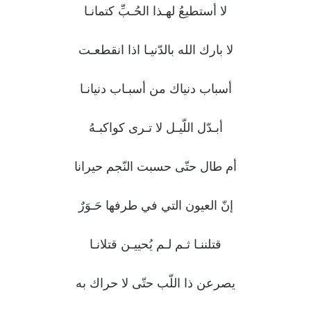
لا أستطيعُ لهـذا الحُـبِّ كتمانـا
لا بارك الله بالدّنيـا اذا انقطعـت
أسباب دنياك من أسبـاب دنيانـا
أبـدّل اللّيـل لا تـرى كواكبـهُ
أم طال حتّى حسبت النّجم حيرانا
إنّ العيون التي في طرفها حَـوَرٌ
قتلننـا ثـم لـم يُحييـن قتلانـا
يصرعن ذا اللّب حتّى لا حراك به