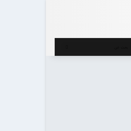
ع المظلم
بحث
عن