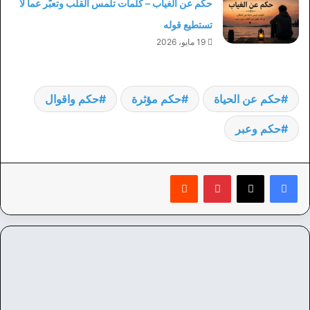
حكم عن الغياب – كلمات تلمس القلب وتعبّر عما لا
تستطيع قوله
19 مايو، 2026
حكم عن الحياة
حكم مؤثرة
حكم واقوال
حكم وعبر
بينتيريست
‏Reddit