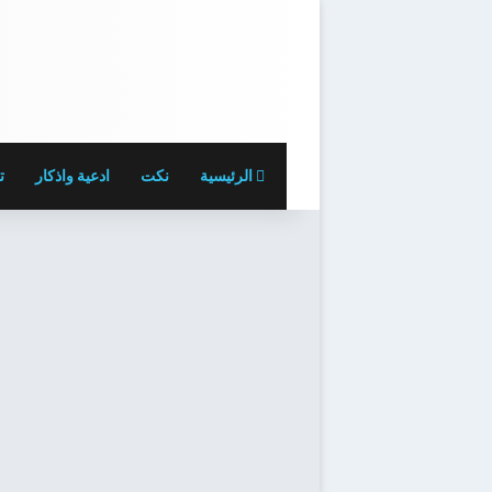
الرئيسية
نكت
ادعية واذكار
ت