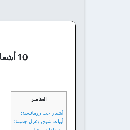
10 أشعار حب وشوق ووله من أجمل ما كُتب في الحب
العناصر
أشعار حب رومانسية:
أبيات شوق وغزل جميلة:
مقتطفات مختارة: