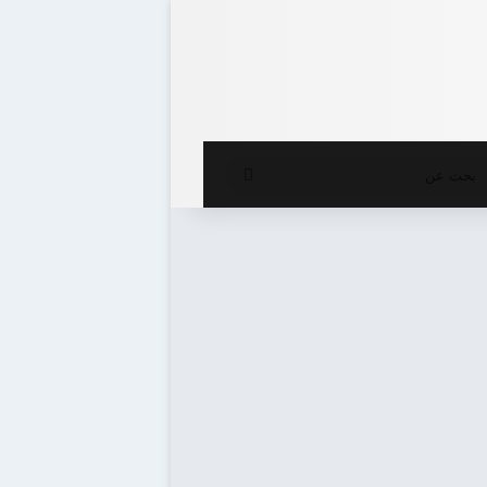
ع المظلم
بحث
عن