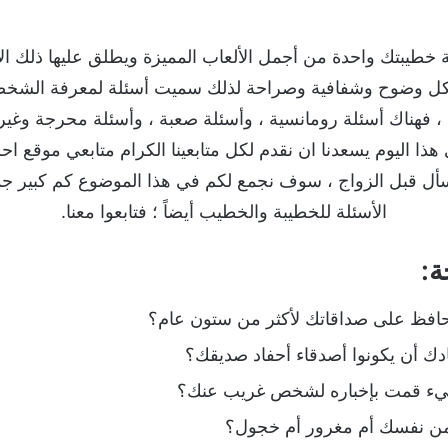
 خطيبتك واحدة من أجمل الألعاب المميزة ويطلق عليها ذلك الا
ها بكل وضوح وشفافية وصراحة لذلك سميت أسئلة لمعرفة الشخص
 ، فهناك أسئلة رومانسية ، وأسئلة صعبة ، وأسئلة محرجة وغير
ا اليوم يسعدنا ان نقدم لكل متابعينا الكرام متابعي موقع اح
تك 50 سؤال يُسأل قبل الزواج ، سوف نجمع لكم في هذا الموضوع كم ك
الأسئلة للخطيبة والخطيب أيضاً ؛ فتابعوا معنا.
ة:
افظ على صداقاتك لأكثر من ستون عام؟
ك أن يكونوا أصدقاء أحفاد صديقك؟
يء قمت بإخباره لشخص غريب عنك؟
من نفسك أم مغرور أم خجول؟