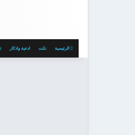
الرئيسية
نكت
ادعية واذكار
ت