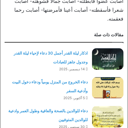
أصابت عضوا فأبطلته- أصابت جمالا فشوهته- أصابت
شعرا فأسقطته- أصابت أعينا فأمرضتها- أصابت رحما
فعقمته.
مقالات ذات صلة
اذكار ليلة القدر أجمل 30 دعاء لإحياء ليلة القدر
وجدول جاهز للعبادات
14 ديسمبر، 2025
دعاء الخروج من المنزل يومياً ودعاء دخول البيت
وأدعية السفر
5 أكتوبر، 2025
دعاء للوالدين بالصحة والعافية وطول العمر وادعية
للوالدين المتوفيين
30 سبتمبر، 2025