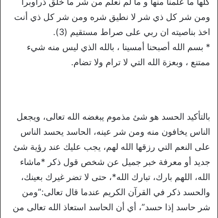
كلها ما علمنا منها و ما لم نعلم من شر ما خلق ذرأوبرا
ومن شر كل ذي شر لا نطيق شره ومن شر كل ذي أنت
اخذ بناصيته ان ربي على صراط مستقيم (3).
* بسم الله أصبحنا أمسينا ، بالله الذي ليس منه شيء
ممتنع ، وبعزة الله التي لا ترام ولا تضام.
بالتأكيد الحسد هو شئ مذموم يبغضه الله تعالى، ويجعل
الناس يخافون منه ومن شر عينه، الحاسد يحسد الناس
على النعم التي رزقها الله لهم، يجب عليك عند رؤية شئ
جديد أو معرفة خبر جميل عن شخص قول ذكر *ماشاء
الله، اللهم بارك، تبارك الله*، حتى لا تضر غيرك بعينك،
والحسد ذكر في القرآن الكريم عندما قال تعالى:”ومن
شر حاسد إذا حسد”، أي أن الحاسد استعاذ الله تعالى من