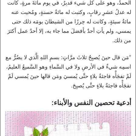
الحمدُ، وهو على كل شيء قديرٌ، في يوم مائةَ مرةٍ، كانت
له عدلُ عشرِ رقابٍ، وكتبت له مائةُ حسنةٍ، ومُحيت عنه
مائةُ سيئةٍ، وكانت له حِرزًا من الشيطانَ يومَه ذلك حتى
يمسي، ولم يأتِ أحدٌ بأفضلَ مما جاء به، إلا أحدٌ عمل أكثرَ
من ذلك.
“مَن قال حينَ يُصبِحُ ثلاثَ مرَّاتٍ: بسمِ اللهِ الَّذي لا يضُرُّ مع
اسمِه شيءٌ في الأرضِ ولا في السَّماءِ وهو السَّميعُ العليمُ،
لَمْ تفجَأْه فاجئةُ بلاءٍ حتَّى يُمسيَ ومَن قالها حينَ يُمسي لَمْ
تفجَأْه فاجئةُ بلاءٍ حتَّى يُصبِحَ.
أدعية تحصين النفس والأبناء: