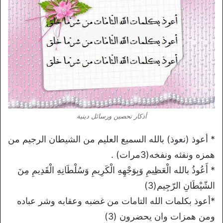
أذكار تحصين ورسائل دينية
* أعوذ (نعوذ) بالله السميع العليم من الشيطان الرجيم من
همزه ونفثه ونفخه(3مرات) .
* أَعُوذُ بالله الْعَظِيمِ وَبِوَجْهِهِ الْكَرِيمِ وَسُلْطَانِهِ الْقَدِيمِ مِنَ
الشّيْطَانِ الرّجِيم(3)
*أعوذ بكلمات الله التامات من غضبه وعقابه وشر عباده
ومن همزات وان يحضرون (3)