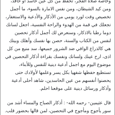
وخاصة صلاة الفجر، تحفظ من كل عين حاسد أو حاقد،
ومن كيد الشيطان، ومن نفس الامارة بالسوء، ما أجمل
تخصيص وقت لورد يومي من الأذكار والأدعية والاستغفار،
تجعلك في قمة من الهدوء والراحة النفسية، اجعل لسانك
دوما رطبا بالاذكار، وسنعرض لك أجمل أذكار تحصين
لنفس من الكتاب والسنة، حصن بها نفسك وأهلك وبيتك
هي كالذراع الواقي ضد الشرور جميعها، سد منيع من كل
اذى، ارح عينك ولسانك ونفسك بقراءة أذكار التحصين في
موضوع اليوم مع اجمل أدعية دينية للنفس وللأبناء،
تستطيع حفظها شفهيا بكل يسر وعلمها لأولادك حتى
يحصنوا أنفسهم من عين الحاسدين، شاهد أحلى أدعية
وأذكار ورسائل دينية على موقعنا احلم.
قال ﻋﺜﻴﻤﻴﻦ- ﺭﺣﻤﻪ ﺍﻟﻠﻪ- : ﺃﺫﻛﺎﺭ ﺍﻟﺼﺒﺎﺡ ﻭﺍﻟﻤﺴﺎﺀ ﺃﺷﺪ ﻣﻦ
ﺳﻮﺭ ﻳﺄﺟﻮﺝ ﻭﻣﺄﺟﻮﺝ ﻓﻲ ﺍﻟﺘﺤﺼﻴﻦ، ﻟﻤﻦ ﻗﺎﻟﻬﺎ ﺑﺤﻀﻮﺭ ﻗﻠﺐ.