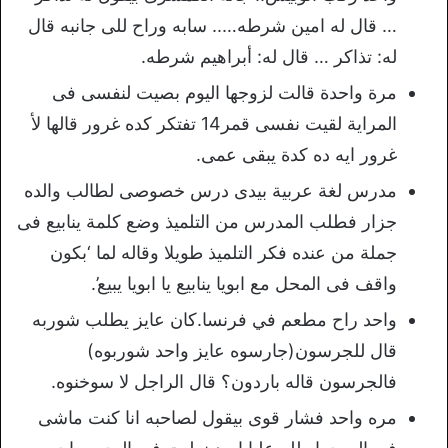
… قال له امين شرطه….. سابه وراح للى جانبه قال
له: تذاكر … قال له: أبراهيم شرطه.
مرة واحدة قالت لزوجها اليوم بصيت لنفسى فى
المراية لقيت نفسى قمر14 تفتكر كده غرور قالها لأ
غرور ايه ده كدة يبقى عمى.
مدرس لغة عربية بيدى درس خصوصى لطالب والده
جزار فطلب المدرس من التلميذ وضع كلمة ينابيع فى
جملة من عنده فكر التلميذ طويلا وقاله لما ‘بكون
واقف فى المحل مع ابويا ينابيع يا ابويا يبيع’.
واحد راح مطعم في فرنسا.كان عايز يطلب شوربه
قال للجرسون(جارسوه عايز واحد شوربوه)
فالجرسون قاله باردون؟ قال الراجل لا سوخنوه.
مره واحد فشار قوى بيقول لصاحبه انا كنت ماشى