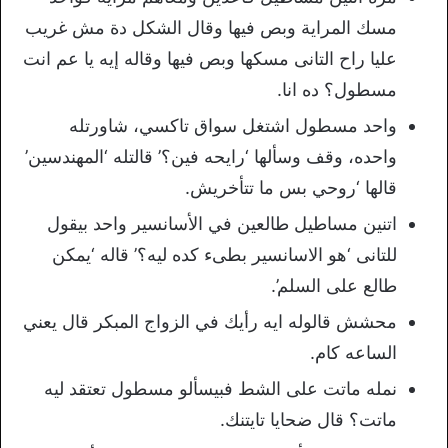
مسك المراية وبص فيها وقال الشكل دة مش غريب
عليا راح التانى مسكها وبص فيها وقاله إيه يا عم انت
مسطول؟ ده انا.
واحد مسطول اشتغل سواق تاكسي، شاورتله
واحده، وقف وسألها ‘رايحه فين؟’ قالتله ‘المهندسين’
قالها ‘روحي بس ما تتأخريش.
اتنين مساطيل طالعين في الأسانسير واحد بيقول
للتانى ‘هو الاسانسير بطىء كده ليه؟’ قاله ‘يمكن
طالع على السلم’.
محشش قالوله ايه رأيك في الزواج المبكر قال يعني
الساعه كام.
نمله ماتت على الشط فبيسألو مسطول تعتقد ليه
ماتت؟ قال ضحايا تايتنك.