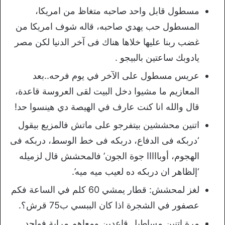
مسطول قابل واحد صاحبه متغاظ من امريكا،
المسطول حب يهدي صاحبه، قاله شوف امريكا من
غضب ربنا عليها خلاها هناك فى آخر الدنيا لكن مصر
يادوبك ساعتين بالبيجو .
عريس مسطول على الآخر في يوم فرحه..بعد
المعازيم ما مشيوا دخل البيت لقى العروسة قاعدة،
قال والله انا كنت عارف في الهيصة دي هينسوا حد!
اتنين محششين بيتفرجو على ماتش فالمزيع بيقول
‘دربكه فى الدفاع، دربكه فى خط الوسط، دربكه فى
الهجوم، أوبااااا جوة الجون’ فالمحشش قال لزميله
‘إلظاهر ان دربكه ده لعيب ميه ميه’.
لغز لمحشش: قطار يمشي 60 كلم في الساعة فكم
عصفور في الشجرة اذا كان الببسي ب75 قرش؟.
مرة اتنين مساطيل قاعدين ومعاهم مراية فواحد