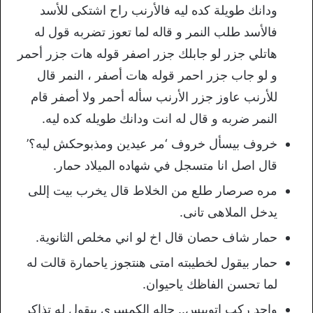
ودانك طويلة كده ليه فالأرنب راح اشتكى للأسد
فالأسد طلب النمر و قاله لما تعوز تضربه قول له
هاتلي جزر لو جابلك جزر اصفر قوله هات جزر أحمر
و لو جاب جزر احمر قوله هات أصفر ، النمر قال
للأرنب عاوز جزر الأرنب سأله أحمر ولا أصفر قام
النمر ضربه و قال له انت ودانك طويله كده ليه.
خروف بيسأل خروف ‘مر عيدين ومذبوحكش ليه؟’
قال اصل انا متسجل في شهاده الميلاد حمار.
مره صرصار طلع من الخلاط قال يخرب بيت إللى
يدخل الملاهى تانى.
حمار شاف حصان قال اخ لو اني مخلص الثانوية.
حمار بيقول لخطيبته امتى هنتجوز ياحمارة قالت له
لما تحسن الفاظك ياحيوان.
واحد ركب اتوبيس.. جاله الكمسرى بيقول له تذاكر