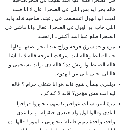
فى الصحرا طلع عليا اسد نطيت في البحر،صاحبه
قاله بحر ايه بس اللي فى الصحرا، قال لا انا قلت
لقيت ابو الهول اتشعلقت فى رقبته، صاحبه قاله وايه
اللي جاب ابو الهول في الصحرا، فقال وانا ماشى فى
الصحرا طلع عليا اسد أكلنى.. ارتحت.
مره واحد سرق فرخه وراح عند البحر نضفها وكلها
جه الضابط وقاله انت سرقت الفرخه قاله لا يا باشا
قاله الضابط والريش ده؟ قاله دى نزلت تستحمى و
قالتلى اخلى بالى من الهدوم.
ديلفرى بيسأل شيخ قاله هو انا شغلى حرام ؟ قاله
ليه انت مش مؤمن؟ قاله لا كنتاكى.
مرة اتنين ستات عواجيز نفسهم يتجوزوا فراحوا
النادي وقالوا اول ولد حيعدي حنقوله، و لما عدى
واحد، واحدة منهم قالتله: تتجوزني يا امور؟ قالها: ده