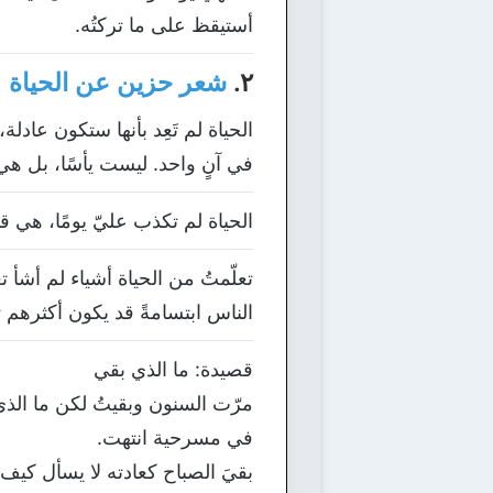
أستيقظ على ما تركتُه.
٢.
شعر حزين عن الحياة
الحياة لم تَعِد بأنها ستكون عادلة
في آنٍ واحد. ليست يأسًا، بل ه
الحياة لم تكذب عليّ يومًا، هي قال
تعلّمتُ من الحياة أشياء لم أشأ ت
الناس ابتسامةً قد يكون أكثرهم تعب
قصيدة: ما الذي بقي
مرّت السنون وبقيتُ لكن ما الذ
في مسرحية انتهت.
بقيَ الصباح كعادته لا يسأل كيف ن