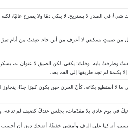
 شيءٌ في الصدر لا يستريح. لا يبكي دمًا ولا يصرخ عاليًا، لكنه 
بل من صمتٍ يسكنني لا أعرف من أين جاء. ضِقتُ من أيام تمرّ كأ
ُ وطرقتُ بابه، وقلتُ: يكفي. لكن الضيق لا عنوان له، يسكن ف
إلا بكلمة لم تجد طريقها إلى الفم بعد.
ني ما لا أستطيع بكاءه. كأنّ الحزن حين يكون كبيرًا جدًا، يتج
أتيكَ في يوم عادي بلا مقدّمات، يجلس عندكَ كضيف لم تدعه، و
ه نفسي، أتركها على الرف وأمشي خفيفًا، أضحك دون أن أحسب 