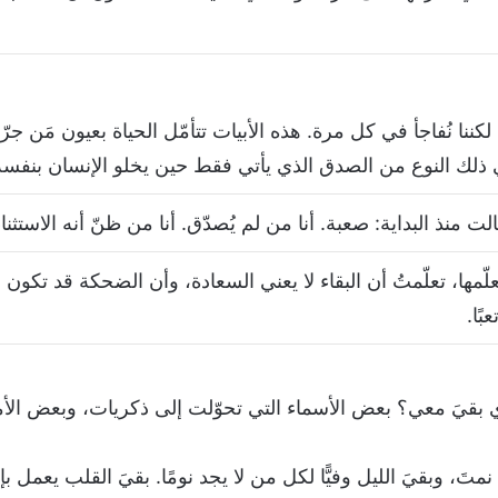
، لكننا نُفاجأ في كل مرة. هذه الأبيات تتأمّل الحياة بعيون مَن 
ي ذلك النوع من الصدق الذي يأتي فقط حين يخلو الإنسان بنفسه
ت منذ البداية: صعبة. أنا من لم يُصدّق. أنا من ظنّ أنه الاستثناء
علّمها، تعلّمتُ أن البقاء لا يعني السعادة، وأن الضحكة قد تكون
ًا.
ي بقيَ معي؟ بعض الأسماء التي تحوّلت إلى ذكريات، وبعض الأم
متَ، وبقيَ الليل وفيًّا لكل من لا يجد نومًا. بقيَ القلب يعمل