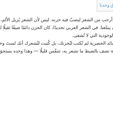
ق وحدنا
 أرحب من الشعر ليصبّ فيه حزنه. ليس لأن الشعر يُزيل الألم، بل
تلعنا. في الشعر العربي تحديدًا، كان الحزن دائمًا ضيفًا ثقيلًا لك
وجودية التي لا تُشفى.
ائد الحصرية لم تُكتب لتُحزنك، بل كُتبت لتُشعرك أنك لستَ 
 تصف بالضبط ما تشعر به، تتنفّس قليلًا — وهذا وحده يستحق