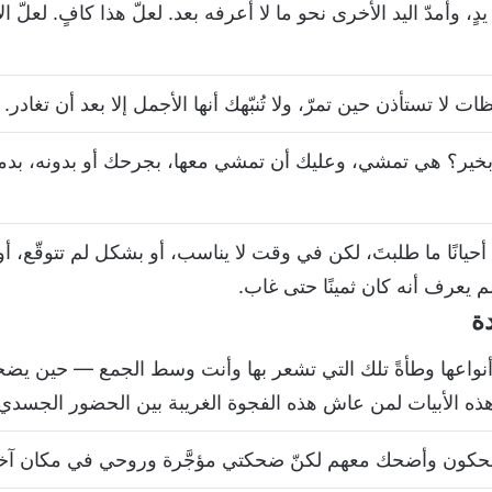
 وأمدّ اليد الأخرى نحو ما لا أعرفه بعد. لعلّ هذا كافٍ. لعلّ ا
لا تستأذن حين تمرّ، ولا تُنبّهك أنها الأجمل إلا بعد أن تغادر.
َ بخير؟ هي تمشي، وعليك أن تمشي معها، بجرحك أو بدونه، بد
 أحيانًا ما طلبتَ، لكن في وقت لا يناسب، أو بشكل لم تتوقّع، 
 لم يعرف أنه كان ثمينًا حتى غاب.
ة
أنواعها وطأةً تلك التي تشعر بها وأنت وسط الجمع — حين يض
 هذه الأبيات لمن عاش هذه الفجوة الغريبة بين الحضور الجسدي 
يضحكون وأضحك معهم لكنّ ضحكتي مؤجَّرة وروحي في مكان آخر