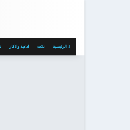
الرئيسية
نكت
ادعية واذكار
ت