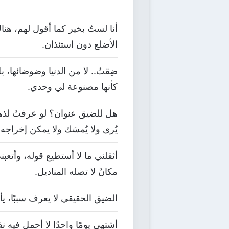
أنا لستُ بخير كما أقول لهم، هناك
الأضلع دون استئذان.
ضِقتُ.. لا من الدنيا وضوضائها، 
كأنها مصنوعة لي وحدي.
هل للضيق عنوان؟ لو عرفتُ لذهبت
يُرى ولا يُمسَك ولا يمكن إخراجه 
أثقلني ما لا أستطيع قوله، وأتعب
مكانٌ لا تصله المناديل.
الضيق الحقيقي لا يعرف سببًا، ي
أشتهي يومًا واحدًا لا أحمل في