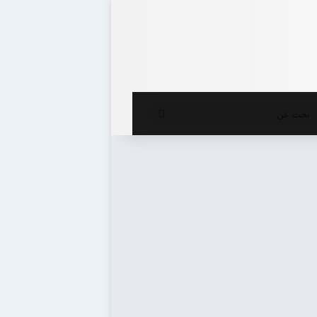
ع المظلم
بحث
عن