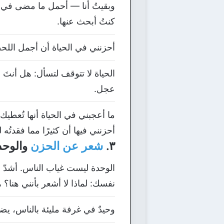
وبقيتُ أنا — أحمل ما مضى في يدٍ،
كنتُ أبحث عنها.
أحزنني في الحياة أن أجمل اللحظات 
الحياة لا تتوقف لتسأل: هل أنت
عجل.
ما أعجبني في الحياة أنها تُعطيك
أحزنني فيها أن كثيرًا مما فقدتُه
٣.
شعر عن الحزن
والوحد
الوحدة ليست غياب الناس. أشدّ 
نفسك: لماذا لا أشعر بأنني هنا؟
وحيدٌ في غرفة مليئة بالناس، 