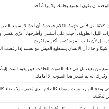
لوحدة أن يكون الجميع بجانبك ولا يراكَ أحد.
كلامًا، بل لأنني جرّبتُ الكلام فوجدتُ أن أحدًا لا يسمع بالطريق
ت الليل الطويلة، أُجيب على أسئلتي وأطرحها، أُعزّي نفسي وأُع
دة، بل لأن طلب المزيد يُتعب أكثر مما يُريح.
يئًا واحدًا: أن الإنسان يستطيع العيش مع نفسه إذا رفضت الدني
مع من بعيد، بل هي ذلك الصوت الخافت حين يعود البيت إليكَ ف
وتُدرك أنه لم يُصدر هذا الصوت إلا أمامك.
ً في وضح النهار، ليست سوداء كالظلام الذي يُخيف، ولا بيضاء كا
تُدفّئك.
ا، بل أنهم تركوني وحيدًا وأنا لا أزال أتمنّى لهم الخير.