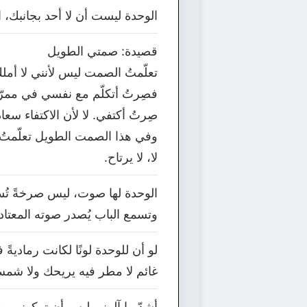
الوحدة ليست أن لا أحد بجانبك، ا
قصيدة: صمتي الطويل
تعلّمتُ الصمت ليس لأنني لا أملك 
فصِرتُ أتكلّم مع نفسي في ممرّا
صِرتُ أكتفي. لا لأن الاكتفاء سعا
وفي هذا الصمت الطويل تعلّمتُ ش
لا، لا يرتاح.
الوحدة لها صوت، ليس صرخةً تُس
وتسمع الباب يُصدر صوته المعتاد 
لو أن للوحدة لونًا لكانت رمادية
غائم لا مطر فيه يريحك ولا شمس 
أشدّ ما آلمني ليس أن تركوني وحيدً