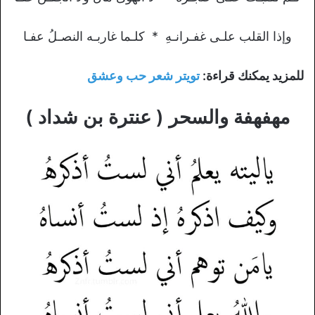
وإذا القلب علـى غفـرانـهِ * كلـما غاربـه النصـلُ عفـا
للمزيد يمكنك قراءة:
تويتر شعر حب وعشق
مهفهفة والسحر ( عنترة بن شداد )