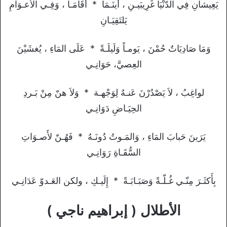
يَعِيشانِ فِي الدّنْيَا غَرِيبَيـنِ ، أَينَـمَا * أَقَامَـا ، وَفِـي الأَعـوَامِ
يَلتَقِيَـانِ
وَمَا صَادِيَاتٌ حُمْنَ ، يَومـاً وَلَيلَـةً * عَلَى المَاءِ ، يُغشَيْنَ
العِصيَّ، حَوَانِـي
لواغِبُ ، لاَ يَصْدُرْنَ عَنـهُ لِوَجْهـة * وَلاَ هنّ مِنْ بَـردِ
الحِيَـاضِ دَوَانِـي
يَرَينَ حَبابَ المَاءِ ، وَالمَـوتُ دُونَـهُ * فَهُـنّ لأَصـوَاتِ
السُّقَـاةِ رَوَانِـي
بِأَكثَـرَ مِنّـي غُـلّـةً وَصَبَـابَـةً * إِلَيـكِ ، ولكن العَـدوّ عَدَانِـي
الأطلال ( إبراهيم ناجي )