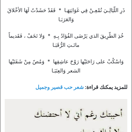
ذَرِ اللّيَالِـيَ تُمْعِـنْ فِي غَوَايَتِهَـا * فَقَدْ حَشَدْتُ لَهَا الأخْلاقَ
وَالعَرَبَـا
خُذِ الطّرِيقَ الذي يَرْضَى الفُؤادُ بِـهِ * وَلا تَخَفْ ، فَقَديماً
ماتَـتِ الرُّقَبَـا
وَاسْكُبْ على رَاحَتَيْها رَوْحَ عاشِقِها * وَمُصّ مِنْ شَفَتَيْها
الشعر وَالعِنَبَـا
للمزيد يمكنك قراءة:
شعر حب قصير وجميل