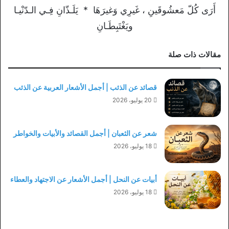
أَرَى كُلّ مَعشُوقَينِ ، غَيرِي وَغيرَهَا * يَلَـذّانِ فِـي الـدّنْيـا
ويَغْتَبِطَـانِ
مقالات ذات صلة
قصائد عن الذئب | أجمل الأشعار العربية عن الذئب
20 يوليو، 2026
شعر عن الثعبان | أجمل القصائد والأبيات والخواطر
18 يوليو، 2026
أبيات عن النحل | أجمل الأشعار عن الاجتهاد والعطاء
18 يوليو، 2026