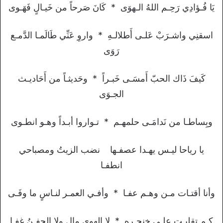
يَا فُـؤادِي رَحِـم اللهُ الـهوَى * كَانَ صَرحاً من خَيـالٍ فَهَـوى
اسقنِي واشـرَبْ عَلـى أَطلالـهِ * واروِ عَنِّي طَالَمـا الدَّمـع
رَوَى
كَيفَ ذَاك الحبّ أَمسَـى خَبـراً * وحَديثـاً من أَحَاديـث
الجـوَى
وبِساطـا من نَدامَـى حلمهـم * تـواروا أبـداً وهـو انطـوى
يا رياحا ليـس يهـدا عصفـها نضب الزيتُ ومصباحي
انطفـا
وأنا أقتـات مـن وهـم عفـا * وأفـي العمـر لنـاسٍ ما وفَـى
كـم تقلبـت علـى خنجـره * لا الهوى مال ولا الجفـنُ غفـا