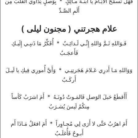
فَهَل تَسمَحُ الأَيّـامُ يا ابنَـةَ مـالِكٍ * بِوَصلٍ يُدَاوي القَلبَ مِن
أَلَمِ الصَّـدِّ
علام هجرتني ( مجنون ليلى )
فَـوَاللهِ ثَـمَّ وَاللهِ إِنِّـي لَـدائِـبٌ * أُفَكِّرُ مَا ذَنبِـي إِلَيـكِ
فَأَعجَـبُ
وَوَاللهِ مَـا أَدرِي عَـلامَ هَجَرتِنِـي * وَأَيَّ أُمورِي فِيكِ يا لَيـلَ
أَركَـبُ
أَأَقطَعُ حَبلَ الوَصلِ فَالمَـوتُ دُونَـهُ * أَمَ اشرَبُ كَأساً
مِنكُمُ لَيسَ يُشـرَبُ
أَمَ اهرُبُ حَتَّى لا أَرَى لِي مُجـاوِراً * أَمَ افعَلُ مَـاذَا أَم
أَبـوحُ فَأُغلَـبُ