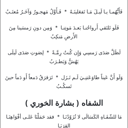
فَأَيُّهُمـا يـا لَيـلَ مَـا تَفعَلينَـهُ * فَـأَوَّلُ مَهجـورٌ وَآخَـرُ مُعتَـبُ
فَلَو تَلتَقي أَرواحُنـا بَعـدَ مَوتِنـا * وَمِن دونِ رَمسَينا مِنَ
الأَرضِ مَنكِبُ
لَظَلَّ صَدَى رَمسِي وَإِن كُنتُ رِمَّـةً * لِصَوتِ صَدَى لَيلَى
يَهُشُّ وَيَطـرَبُ
وَلَو أَنَّ عَيناً طاوَعَتنِـيَ لَـم تَـزَل * تَرَقرَقُ دَمعاً أَو دَماً حينَ
تَسكُـبُ
الشفاه ( بشارة الخوري )
مَا للشّفَـاهِ الكَسَالَى لا تُزَوّدُنَـا * فقد حَمَلْنَا عَلـى أفْوَاهِنَـا
القِرَبَـا