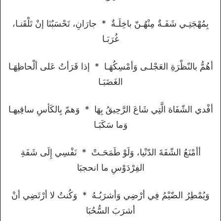
بِمُهْجَتِـي شَفَـةٌ مِنْهُـنّ باخِلَـةٌ * جارَانِ، تَحْسَبُنَا إنْ تَلْقَنـا،
غُرَبَـا
أهُمُّ بالنّظْرَةِ العَجْلـى وَأمْسِكُهَـا * إذا قَرَأتُ عَلى ألْحاظِهَـا
الغَضَبَـا
أفْدي الشّفَاهَ الَّتِي شَاعَ الرَّحِيقُ بِهَا * وَهمّ بِالكَأسِ ساقِيهـا
وَما سَكَبَـا
أأمْنَعُ الشّفَةَ الدّنْيا، وَلَوْ طَمَحَـتْ * نَفْسِي إِلَى شَفَةِ
الفِرْدَوْسِ ما انحجبَا
وَيُمْطِرُ الضّيْمُ فِي أرْضِي وَأشرَبُـهُ * وَكُنتُ لا أرْتَضِي أنْ
أشرَبَ السُّحُبَا